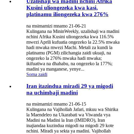
Uzalishaji wa madini nchini Afrika
Kusini uliongezeka kwa kasi,
platinamu iliongezeka kwa 276%
na msimamizi mnamo 21-06-21
Kulingana na MininWeekly, uzalishaji wa madini
nchini Afrika Kusini uliongezeka kwa 116.5%
mwezi Aprili kufuatia ongezeko la 22.5% mwaka
hadi mwaka mwezi Machi. Metali za kundi la
platinamu (PGM) zilichangia zaidi ukuaji, na
ongezeko la 276% mwaka hadi mwaka;
ikifuatiwa na dhahabu, na ongezeko la 177%;
madini ya manganese, yenye...
Soma zaidi
Iran itazindua miradi 29 ya migodi
na uchimbaji madini
na msimamizi mnamo 21-06-15
Kulingana na Vajihollah Jafari, mkuu wa Shirika
la Maendeleo na Ukarabati wa Viwanda vya
Madini na Madini la Iran (IMIDRO), Iran
inajiandaa kuzindua migodi na migodi 29 kote
nchini. Miradi ya sekta ya madini. Vajihollah