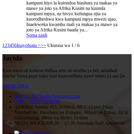
kampuni hiyo la kuiondoa biashara ya makaa ya
mawe ya joto ya Afrika Kusini na kuunda
kampuni mpya, na hivyo kufungua njia ya
kuorodheshwa kwa kampuni mpya mwezi ujao.
Inaeleweka kwamba mali ya makaa ya mawe ya
joto ya Afrika Kusini baada ya...
Soma zaidi
1
2
3
4
5
6
Inayofuata >
>>
Ukurasa wa 1 / 6
Jarida
Kwa maswali kuhusu bidhaa zetu au orodha ya bei, tafadhali
tuachie barua pepe yako nasi tutawasiliana nawe ndani ya saa 24.
WASILISHA
BARUA PEPE
info@arextecn.com
SIMU
+8615733230780
ANWANI
Chumba 415, D-block, MCC Grand Plaza,
Nambari 66, Barabara ya Xiangtai, Wilaya ya Yuhua, Jiji la
Shijiazhuang, Mkoa wa Hebei, Uchina
MUDA WA KAZI
08:30 ~ 17:30 Jumatatu hadi Jumamosi