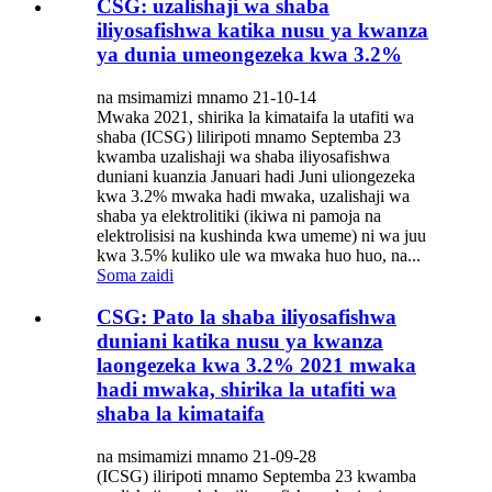
CSG: uzalishaji wa shaba
iliyosafishwa katika nusu ya kwanza
ya dunia umeongezeka kwa 3.2%
na msimamizi mnamo 21-10-14
Mwaka 2021, shirika la kimataifa la utafiti wa
shaba (ICSG) liliripoti mnamo Septemba 23
kwamba uzalishaji wa shaba iliyosafishwa
duniani kuanzia Januari hadi Juni uliongezeka
kwa 3.2% mwaka hadi mwaka, uzalishaji wa
shaba ya elektrolitiki (ikiwa ni pamoja na
elektrolisisi na kushinda kwa umeme) ni wa juu
kwa 3.5% kuliko ule wa mwaka huo huo, na...
Soma zaidi
CSG: Pato la shaba iliyosafishwa
duniani katika nusu ya kwanza
laongezeka kwa 3.2% 2021 mwaka
hadi mwaka, shirika la utafiti wa
shaba la kimataifa
na msimamizi mnamo 21-09-28
(ICSG) iliripoti mnamo Septemba 23 kwamba