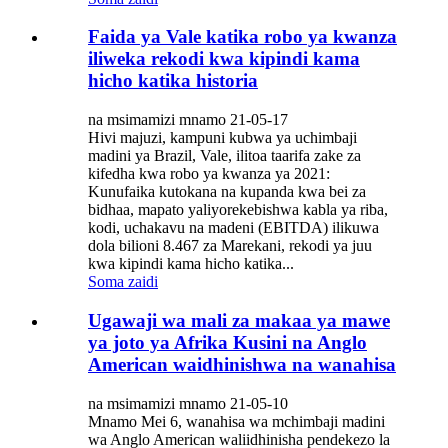
Faida ya Vale katika robo ya kwanza
iliweka rekodi kwa kipindi kama
hicho katika historia
na msimamizi mnamo 21-05-17
Hivi majuzi, kampuni kubwa ya uchimbaji
madini ya Brazil, Vale, ilitoa taarifa zake za
kifedha kwa robo ya kwanza ya 2021:
Kunufaika kutokana na kupanda kwa bei za
bidhaa, mapato yaliyorekebishwa kabla ya riba,
kodi, uchakavu na madeni (EBITDA) ilikuwa
dola bilioni 8.467 za Marekani, rekodi ya juu
kwa kipindi kama hicho katika...
Soma zaidi
Ugawaji wa mali za makaa ya mawe
ya joto ya Afrika Kusini na Anglo
American waidhinishwa na wanahisa
na msimamizi mnamo 21-05-10
Mnamo Mei 6, wanahisa wa mchimbaji madini
wa Anglo American waliidhinisha pendekezo la