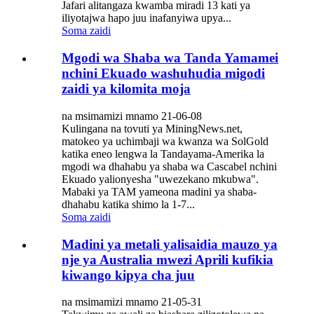
Jafari alitangaza kwamba miradi 13 kati ya
iliyotajwa hapo juu inafanyiwa upya...
Soma zaidi
Mgodi wa Shaba wa Tanda Yamamei
nchini Ekuado washuhudia migodi
zaidi ya kilomita moja
na msimamizi mnamo 21-06-08
Kulingana na tovuti ya MiningNews.net,
matokeo ya uchimbaji wa kwanza wa SolGold
katika eneo lengwa la Tandayama-Amerika la
mgodi wa dhahabu ya shaba wa Cascabel nchini
Ekuado yalionyesha "uwezekano mkubwa".
Mabaki ya TAM yameona madini ya shaba-
dhahabu katika shimo la 1-7...
Soma zaidi
Madini ya metali yalisaidia mauzo ya
nje ya Australia mwezi Aprili kufikia
kiwango kipya cha juu
na msimamizi mnamo 21-05-31