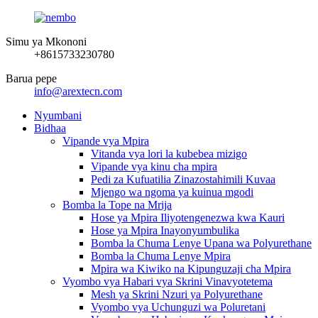
Simu ya Mkononi
+8615733230780
Barua pepe
info@arextecn.com
Nyumbani
Bidhaa
Vipande vya Mpira
Vitanda vya lori la kubebea mizigo
Vipande vya kinu cha mpira
Pedi za Kufuatilia Zinazostahimili Kuvaa
Mjengo wa ngoma ya kuinua mgodi
Bomba la Tope na Mrija
Hose ya Mpira Iliyotengenezwa kwa Kauri
Hose ya Mpira Inayonyumbulika
Bomba la Chuma Lenye Upana wa Polyurethane
Bomba la Chuma Lenye Mpira
Mpira wa Kiwiko na Kipunguzaji cha Mpira
Vyombo vya Habari vya Skrini Vinavyotetema
Mesh ya Skrini Nzuri ya Polyurethane
Vyombo vya Uchunguzi wa Poluretani