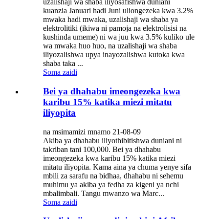
uzalishaji wa shaba iliyosafishwa duniani
kuanzia Januari hadi Juni uliongezeka kwa 3.2%
mwaka hadi mwaka, uzalishaji wa shaba ya
elektrolitiki (ikiwa ni pamoja na elektrolisisi na
kushinda umeme) ni wa juu kwa 3.5% kuliko ule
wa mwaka huo huo, na uzalishaji wa shaba
iliyozalishwa upya inayozalishwa kutoka kwa
shaba taka ...
Soma zaidi
Bei ya dhahabu imeongezeka kwa
karibu 15% katika miezi mitatu
iliyopita
na msimamizi mnamo 21-08-09
Akiba ya dhahabu iliyothibitishwa duniani ni
takriban tani 100,000. Bei ya dhahabu
imeongezeka kwa karibu 15% katika miezi
mitatu iliyopita. Kama aina ya chuma yenye sifa
mbili za sarafu na bidhaa, dhahabu ni sehemu
muhimu ya akiba ya fedha za kigeni ya nchi
mbalimbali. Tangu mwanzo wa Marc...
Soma zaidi