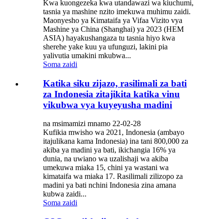
Kwa kuongezeka kwa utandawazi wa kiuchumi,
tasnia ya mashine nzito imekuwa muhimu zaidi.
Maonyesho ya Kimataifa ya Vifaa Vizito vya
Mashine ya China (Shanghai) ya 2023 (HEM
ASIA) hayakushangaza tu tasnia hiyo kwa
sherehe yake kuu ya ufunguzi, lakini pia
yalivutia umakini mkubwa...
Soma zaidi
Katika siku zijazo, rasilimali za bati
za Indonesia zitajikita katika vinu
vikubwa vya kuyeyusha madini
na msimamizi mnamo 22-02-28
Kufikia mwisho wa 2021, Indonesia (ambayo
itajulikana kama Indonesia) ina tani 800,000 za
akiba ya madini ya bati, ikichangia 16% ya
dunia, na uwiano wa uzalishaji wa akiba
umekuwa miaka 15, chini ya wastani wa
kimataifa wa miaka 17. Rasilimali zilizopo za
madini ya bati nchini Indonesia zina amana
kubwa zaidi...
Soma zaidi