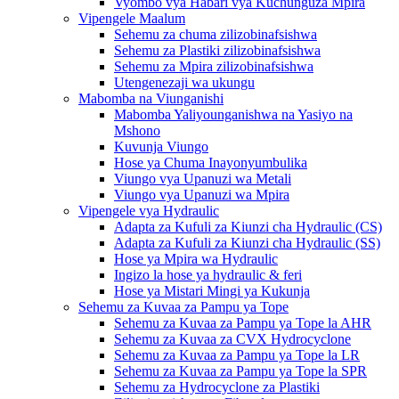
Vyombo vya Habari vya Kuchunguza Mpira
Vipengele Maalum
Sehemu za chuma zilizobinafsishwa
Sehemu za Plastiki zilizobinafsishwa
Sehemu za Mpira zilizobinafsishwa
Utengenezaji wa ukungu
Mabomba na Viunganishi
Mabomba Yaliyounganishwa na Yasiyo na
Mshono
Kuvunja Viungo
Hose ya Chuma Inayonyumbulika
Viungo vya Upanuzi wa Metali
Viungo vya Upanuzi wa Mpira
Vipengele vya Hydraulic
Adapta za Kufuli za Kiunzi cha Hydraulic (CS)
Adapta za Kufuli za Kiunzi cha Hydraulic (SS)
Hose ya Mpira wa Hydraulic
Ingizo la hose ya hydraulic & feri
Hose ya Mistari Mingi ya Kukunja
Sehemu za Kuvaa za Pampu ya Tope
Sehemu za Kuvaa za Pampu ya Tope la AHR
Sehemu za Kuvaa za CVX Hydrocyclone
Sehemu za Kuvaa za Pampu ya Tope la LR
Sehemu za Kuvaa za Pampu ya Tope la SPR
Sehemu za Hydrocyclone za Plastiki