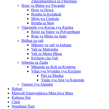
Zilizoimarishwa za Fiberglass
Hose ya Mpira wa Viwanda
Hoja ya Hewa
Bomba la Kemikali
Mrija wa Chakula
Bomba la Maji
Vipengele vya Kuvaa vya Kuelea
Rotor na Stator ya Polyurethane
Rota ya Mpira na Stata
Bidhaa za vali
Mikono ya vali ya kubana
Vali za Mabomba
Vali za Mpira Mkuu
Kichujio cha Vali
Sehemu za Ziada
Mikanda na Roli za Kontena
Vifaa vya Vyombo vya Kuchuja
Pini za Masika
Vitalu vya Aloi ya Kuponda
Viungo vya Alumini
Habari
Maswali Yanayoulizwa Mara kwa Mara
Kuhusu Sisi
Cheti
Wasiliana Nasi