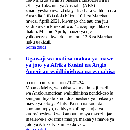
Takwimu za awali za biashara zilizotolewa na
Ofisi ya Takwimu ya Australia (ABS)
zinaonyesha kuwa ziada ya biashara ya bidhaa za
Australia ilifikia dola bilioni 10.1 za Marekani
mwezi Aprili 2021, kiwango cha tatu cha juu
zaidi kuwahi kurekodiwa. "Uuzaji nje ulibaki
thabiti. Mnamo Aprili, mauzo ya nje
yaliongezeka kwa dola milioni 12.6 za Marekani,
huku uagizaji...
Soma zaidi
Ugawaji wa mali za makaa ya mawe
ya joto ya Afrika Kusini na Anglo
American waidhinishwa na wanahisa
na msimamizi mnamo 21-05-24
Mnamo Mei 6, wanahisa wa mchimbaji madini
wa Anglo American waliidhinisha pendekezo la
kampuni hiyo la kuiondoa biashara ya makaa ya
mawe ya joto ya Afrika Kusini na kuunda
kampuni mpya, na hivyo kufungua njia ya
kuorodheshwa kwa kampuni mpya mwezi ujao.
Inaeleweka kwamba mali ya makaa ya mawe ya
joto ya Afrika Kusini baada ya...
Soma zaidi