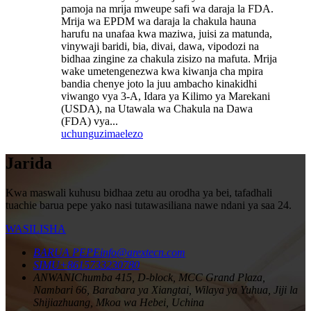
pamoja na mrija mweupe safi wa daraja la FDA.
Mrija wa EPDM wa daraja la chakula hauna
harufu na unafaa kwa maziwa, juisi za matunda,
vinywaji baridi, bia, divai, dawa, vipodozi na
bidhaa zingine za chakula zisizo na mafuta. Mrija
wake umetengenezwa kwa kiwanja cha mpira
bandia chenye joto la juu ambacho kinakidhi
viwango vya 3-A, Idara ya Kilimo ya Marekani
(USDA), na Utawala wa Chakula na Dawa
(FDA) vya...
uchunguzi
maelezo
Jarida
Kwa maswali kuhusu bidhaa zetu au orodha ya bei, tafadhali
tuachie barua pepe yako nasi tutawasiliana nawe ndani ya saa 24.
WASILISHA
BARUA PEPE
info@arextecn.com
SIMU
+8615733230780
ANWANI
Chumba 415, D-block, MCC Grand Plaza,
Nambari 66, Barabara ya Xiangtai, Wilaya ya Yuhua, Jiji la
Shijiazhuang, Mkoa wa Hebei, Uchina