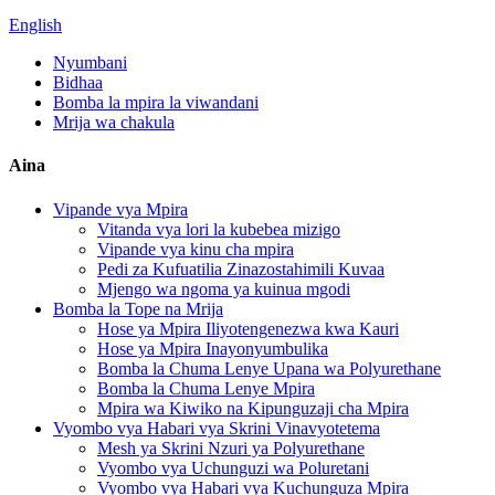
English
Nyumbani
Bidhaa
Bomba la mpira la viwandani
Mrija wa chakula
Aina
Vipande vya Mpira
Vitanda vya lori la kubebea mizigo
Vipande vya kinu cha mpira
Pedi za Kufuatilia Zinazostahimili Kuvaa
Mjengo wa ngoma ya kuinua mgodi
Bomba la Tope na Mrija
Hose ya Mpira Iliyotengenezwa kwa Kauri
Hose ya Mpira Inayonyumbulika
Bomba la Chuma Lenye Upana wa Polyurethane
Bomba la Chuma Lenye Mpira
Mpira wa Kiwiko na Kipunguzaji cha Mpira
Vyombo vya Habari vya Skrini Vinavyotetema
Mesh ya Skrini Nzuri ya Polyurethane
Vyombo vya Uchunguzi wa Poluretani
Vyombo vya Habari vya Kuchunguza Mpira