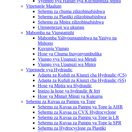
Vyombo vya Habari vya Kuchunguza Mpira
Vipengele Maalum
Sehemu za chuma zilizobinafsishwa
Sehemu za Plastiki zilizobinafsishwa
Sehemu za Mpira zilizobinafsishwa
Utengenezaji wa ukungu
Mabomba na Viunganishi
Mabomba Yaliyounganishwa na Yasiyo na
Mshono
Kuvunja Viungo
Hose ya Chuma Inayonyumbulika
Viungo vya Upanuzi wa Metali
Viungo vya Upanuzi wa Mpira
Vipengele vya Hydraulic
Adapta za Kufuli za Kiunzi cha Hydraulic (CS)
Adapta za Kufuli za Kiunzi cha Hydraulic (SS)
Hose ya Mpira wa Hydraulic
Ingizo la hose ya hydraulic & feri
Hose ya Mistari Mingi ya Kukunja
Sehemu za Kuvaa za Pampu ya Tope
Sehemu za Kuvaa za Pampu ya Tope la AHR
Sehemu za Kuvaa za CVX Hydrocyclone
Sehemu za Kuvaa za Pampu ya Tope la LR
Sehemu za Kuvaa za Pampu ya Tope la SPR
Sehemu za Hydrocyclone za Plastiki