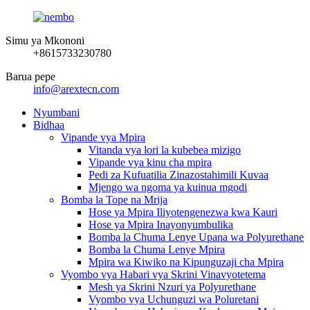
Simu ya Mkononi
+8615733230780
Barua pepe
info@arextecn.com
Nyumbani
Bidhaa
Vipande vya Mpira
Vitanda vya lori la kubebea mizigo
Vipande vya kinu cha mpira
Pedi za Kufuatilia Zinazostahimili Kuvaa
Mjengo wa ngoma ya kuinua mgodi
Bomba la Tope na Mrija
Hose ya Mpira Iliyotengenezwa kwa Kauri
Hose ya Mpira Inayonyumbulika
Bomba la Chuma Lenye Upana wa Polyurethane
Bomba la Chuma Lenye Mpira
Mpira wa Kiwiko na Kipunguzaji cha Mpira
Vyombo vya Habari vya Skrini Vinavyotetema
Mesh ya Skrini Nzuri ya Polyurethane
Vyombo vya Uchunguzi wa Poluretani