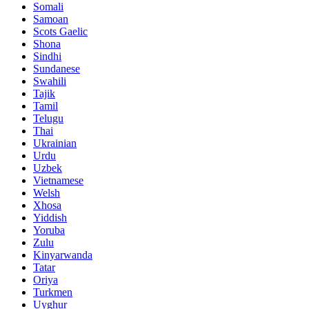
Somali
Samoan
Scots Gaelic
Shona
Sindhi
Sundanese
Swahili
Tajik
Tamil
Telugu
Thai
Ukrainian
Urdu
Uzbek
Vietnamese
Welsh
Xhosa
Yiddish
Yoruba
Zulu
Kinyarwanda
Tatar
Oriya
Turkmen
Uyghur