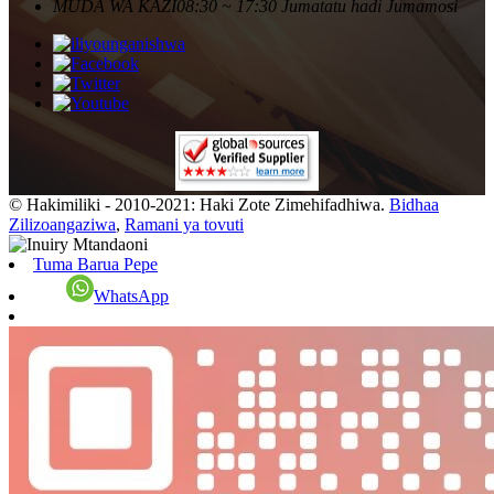
MUDA WA KAZI
08:30 ~ 17:30 Jumatatu hadi Jumamosi
© Hakimiliki - 2010-2021: Haki Zote Zimehifadhiwa.
Bidhaa
Zilizoangaziwa
,
Ramani ya tovuti
Tuma Barua Pepe
WhatsApp