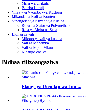
Mrija wa chakula
Bomba la maji
Vifaa vya Vyombo vya Kuchuja
Mikanda na Roli za Kontena
Vipengele vya Kuvaa vya Kuelea
Rotor na Stator ya Polyurethane
Rota ya Mpira na Stata
Bidhaa za vali
Mikono ya vali ya kubana
Vali za Mabomba
Vali za Mpira Mkuu
Kichujio cha Vali
Bidhaa zilizoangaziwa
Flange ya Utendaji wa Juu ...