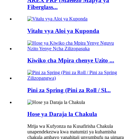
AREX FRP (Maelezo Mapya ya
Fiberglass...
Vitalu vya Aloi ya Kuponda
Kiwiko cha Mpira chenye Uzito ...
Pini za Spring (Pini za Roll / Sl...
Hose ya Daraja la Chakula
Mrija wa Kufyonza na Kusafirisha Chakula
unapendekezwa kwa matumizi ya kuhamisha
chakula ambayo yanahitaji unyumbufu na uimara