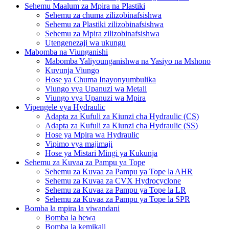
Sehemu Maalum za Mpira na Plastiki
Sehemu za chuma zilizobinafsishwa
Sehemu za Plastiki zilizobinafsishwa
Sehemu za Mpira zilizobinafsishwa
Utengenezaji wa ukungu
Mabomba na Viunganishi
Mabomba Yaliyounganishwa na Yasiyo na Mshono
Kuvunja Viungo
Hose ya Chuma Inayonyumbulika
Viungo vya Upanuzi wa Metali
Viungo vya Upanuzi wa Mpira
Vipengele vya Hydraulic
Adapta za Kufuli za Kiunzi cha Hydraulic (CS)
Adapta za Kufuli za Kiunzi cha Hydraulic (SS)
Hose ya Mpira wa Hydraulic
Vipimo vya majimaji
Hose ya Mistari Mingi ya Kukunja
Sehemu za Kuvaa za Pampu ya Tope
Sehemu za Kuvaa za Pampu ya Tope la AHR
Sehemu za Kuvaa za CVX Hydrocyclone
Sehemu za Kuvaa za Pampu ya Tope la LR
Sehemu za Kuvaa za Pampu ya Tope la SPR
Bomba la mpira la viwandani
Bomba la hewa
Bomba la kemikali