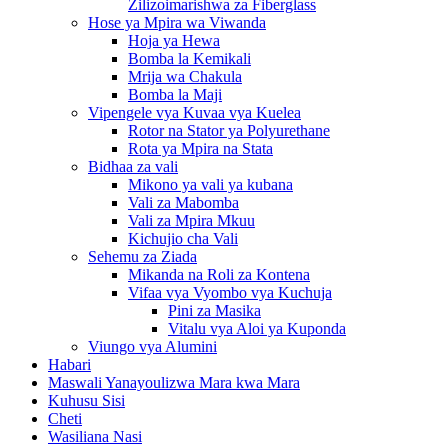
Zilizoimarishwa za Fiberglass
Hose ya Mpira wa Viwanda
Hoja ya Hewa
Bomba la Kemikali
Mrija wa Chakula
Bomba la Maji
Vipengele vya Kuvaa vya Kuelea
Rotor na Stator ya Polyurethane
Rota ya Mpira na Stata
Bidhaa za vali
Mikono ya vali ya kubana
Vali za Mabomba
Vali za Mpira Mkuu
Kichujio cha Vali
Sehemu za Ziada
Mikanda na Roli za Kontena
Vifaa vya Vyombo vya Kuchuja
Pini za Masika
Vitalu vya Aloi ya Kuponda
Viungo vya Alumini
Habari
Maswali Yanayoulizwa Mara kwa Mara
Kuhusu Sisi
Cheti
Wasiliana Nasi