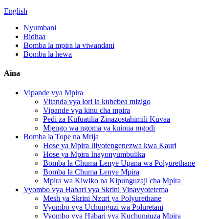
English
Nyumbani
Bidhaa
Bomba la mpira la viwandani
Bomba la hewa
Aina
Vipande vya Mpira
Vitanda vya lori la kubebea mizigo
Vipande vya kinu cha mpira
Pedi za Kufuatilia Zinazostahimili Kuvaa
Mjengo wa ngoma ya kuinua mgodi
Bomba la Tope na Mrija
Hose ya Mpira Iliyotengenezwa kwa Kauri
Hose ya Mpira Inayonyumbulika
Bomba la Chuma Lenye Upana wa Polyurethane
Bomba la Chuma Lenye Mpira
Mpira wa Kiwiko na Kipunguzaji cha Mpira
Vyombo vya Habari vya Skrini Vinavyotetema
Mesh ya Skrini Nzuri ya Polyurethane
Vyombo vya Uchunguzi wa Poluretani
Vyombo vya Habari vya Kuchunguza Mpira