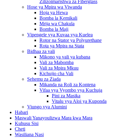
Zilizoimarishwa za Fiberglass
Hose ya Mpira wa Viwanda
Hoja ya Hewa
Bomba la Kemikali
Mrija wa Chakula
Bomba la Maji
Vipengele vya Kuvaa vya Kuelea
Rotor na Stator ya Polyurethane
Rota ya Mpira na Stata
Bidhaa za vali
Mikono ya vali ya kubana
Vali za Mabomba
Vali za Mpira Mkuu
Kichujio cha Vali
Sehemu za Ziada
Mikanda na Roli za Kontena
Vifaa vya Vyombo vya Kuchuja
Pini za Masika
Vitalu vya Aloi ya Kuponda
Viungo vya Alumini
Habari
Maswali Yanayoulizwa Mara kwa Mara
Kuhusu Sisi
Cheti
Wasiliana Nasi