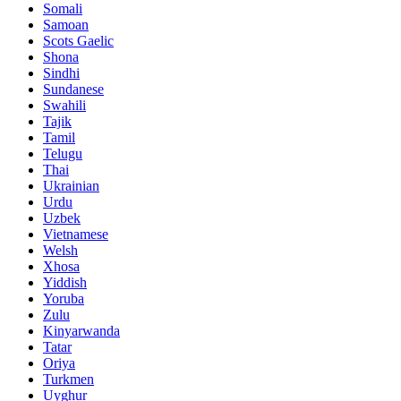
Somali
Samoan
Scots Gaelic
Shona
Sindhi
Sundanese
Swahili
Tajik
Tamil
Telugu
Thai
Ukrainian
Urdu
Uzbek
Vietnamese
Welsh
Xhosa
Yiddish
Yoruba
Zulu
Kinyarwanda
Tatar
Oriya
Turkmen
Uyghur