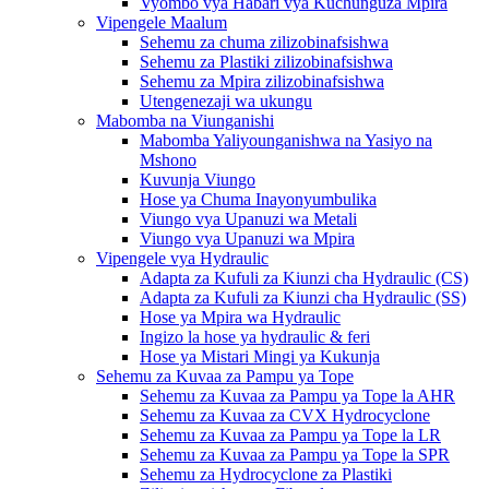
Vyombo vya Habari vya Kuchunguza Mpira
Vipengele Maalum
Sehemu za chuma zilizobinafsishwa
Sehemu za Plastiki zilizobinafsishwa
Sehemu za Mpira zilizobinafsishwa
Utengenezaji wa ukungu
Mabomba na Viunganishi
Mabomba Yaliyounganishwa na Yasiyo na
Mshono
Kuvunja Viungo
Hose ya Chuma Inayonyumbulika
Viungo vya Upanuzi wa Metali
Viungo vya Upanuzi wa Mpira
Vipengele vya Hydraulic
Adapta za Kufuli za Kiunzi cha Hydraulic (CS)
Adapta za Kufuli za Kiunzi cha Hydraulic (SS)
Hose ya Mpira wa Hydraulic
Ingizo la hose ya hydraulic & feri
Hose ya Mistari Mingi ya Kukunja
Sehemu za Kuvaa za Pampu ya Tope
Sehemu za Kuvaa za Pampu ya Tope la AHR
Sehemu za Kuvaa za CVX Hydrocyclone
Sehemu za Kuvaa za Pampu ya Tope la LR
Sehemu za Kuvaa za Pampu ya Tope la SPR
Sehemu za Hydrocyclone za Plastiki