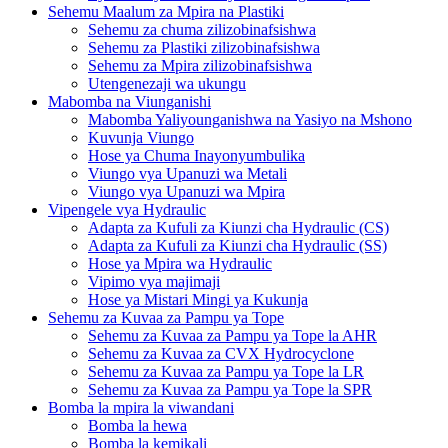
Sehemu Maalum za Mpira na Plastiki
Sehemu za chuma zilizobinafsishwa
Sehemu za Plastiki zilizobinafsishwa
Sehemu za Mpira zilizobinafsishwa
Utengenezaji wa ukungu
Mabomba na Viunganishi
Mabomba Yaliyounganishwa na Yasiyo na Mshono
Kuvunja Viungo
Hose ya Chuma Inayonyumbulika
Viungo vya Upanuzi wa Metali
Viungo vya Upanuzi wa Mpira
Vipengele vya Hydraulic
Adapta za Kufuli za Kiunzi cha Hydraulic (CS)
Adapta za Kufuli za Kiunzi cha Hydraulic (SS)
Hose ya Mpira wa Hydraulic
Vipimo vya majimaji
Hose ya Mistari Mingi ya Kukunja
Sehemu za Kuvaa za Pampu ya Tope
Sehemu za Kuvaa za Pampu ya Tope la AHR
Sehemu za Kuvaa za CVX Hydrocyclone
Sehemu za Kuvaa za Pampu ya Tope la LR
Sehemu za Kuvaa za Pampu ya Tope la SPR
Bomba la mpira la viwandani
Bomba la hewa
Bomba la kemikali