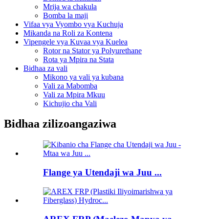
Mrija wa chakula
Bomba la maji
Vifaa vya Vyombo vya Kuchuja
Mikanda na Roli za Kontena
Vipengele vya Kuvaa vya Kuelea
Rotor na Stator ya Polyurethane
Rota ya Mpira na Stata
Bidhaa za vali
Mikono ya vali ya kubana
Vali za Mabomba
Vali za Mpira Mkuu
Kichujio cha Vali
Bidhaa zilizoangaziwa
Flange ya Utendaji wa Juu ...