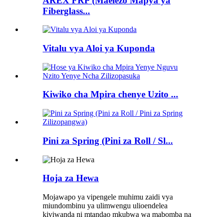
AREX FRP (Maelezo Mapya ya
Fiberglass...
Vitalu vya Aloi ya Kuponda
Kiwiko cha Mpira chenye Uzito ...
Pini za Spring (Pini za Roll / Sl...
Hoja za Hewa
Mojawapo ya vipengele muhimu zaidi vya
miundombinu ya ulimwengu ulioendelea
kiviwanda ni mtandao mkubwa wa mabomba na