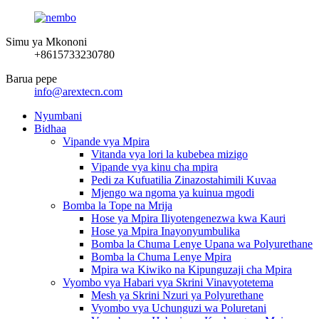
Simu ya Mkononi
+8615733230780
Barua pepe
info@arextecn.com
Nyumbani
Bidhaa
Vipande vya Mpira
Vitanda vya lori la kubebea mizigo
Vipande vya kinu cha mpira
Pedi za Kufuatilia Zinazostahimili Kuvaa
Mjengo wa ngoma ya kuinua mgodi
Bomba la Tope na Mrija
Hose ya Mpira Iliyotengenezwa kwa Kauri
Hose ya Mpira Inayonyumbulika
Bomba la Chuma Lenye Upana wa Polyurethane
Bomba la Chuma Lenye Mpira
Mpira wa Kiwiko na Kipunguzaji cha Mpira
Vyombo vya Habari vya Skrini Vinavyotetema
Mesh ya Skrini Nzuri ya Polyurethane
Vyombo vya Uchunguzi wa Poluretani