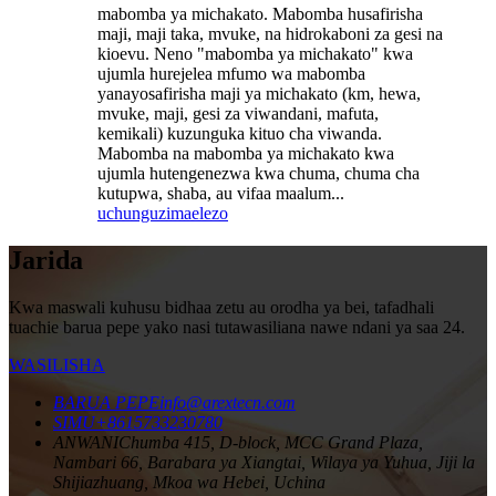
mabomba ya michakato. Mabomba husafirisha
maji, maji taka, mvuke, na hidrokaboni za gesi na
kioevu. Neno "mabomba ya michakato" kwa
ujumla hurejelea mfumo wa mabomba
yanayosafirisha maji ya michakato (km, hewa,
mvuke, maji, gesi za viwandani, mafuta,
kemikali) kuzunguka kituo cha viwanda.
Mabomba na mabomba ya michakato kwa
ujumla hutengenezwa kwa chuma, chuma cha
kutupwa, shaba, au vifaa maalum...
uchunguzi
maelezo
Jarida
Kwa maswali kuhusu bidhaa zetu au orodha ya bei, tafadhali
tuachie barua pepe yako nasi tutawasiliana nawe ndani ya saa 24.
WASILISHA
BARUA PEPE
info@arextecn.com
SIMU
+8615733230780
ANWANI
Chumba 415, D-block, MCC Grand Plaza,
Nambari 66, Barabara ya Xiangtai, Wilaya ya Yuhua, Jiji la
Shijiazhuang, Mkoa wa Hebei, Uchina