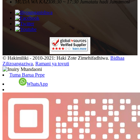
MUDA WA KAZI
08:30 ~ 17:30 Jumatatu hadi Jumamosi
© Hakimiliki - 2010-2021: Haki Zote Zimehifadhiwa.
Bidhaa
Zilizoangaziwa
,
Ramani ya tovuti
Tuma Barua Pepe
WhatsApp