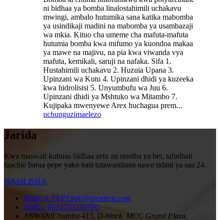
ni bidhaa ya bomba linalostahimili uchakavu
mwingi, ambalo hutumika sana katika mabomba
ya usindikaji madini na mabomba ya usambazaji
wa mkia. Kituo cha umeme cha mafuta-mafuta
hutumia bomba kwa mifumo ya kuondoa makaa
ya mawe na majivu, na pia kwa viwanda vya
mafuta, kemikali, saruji na nafaka. Sifa 1.
Hustahimili uchakavu 2. Huzuia Upana 3.
Upinzani wa Kutu 4. Upinzani dhidi ya kuzeeka
kwa hidrolisisi 5. Unyumbufu wa Juu 6.
Upinzani dhidi ya Mshtuko wa Mitambo 7.
Kujipaka mwenyewe Arex huchagua prem...
uchunguzi
maelezo
Jarida
Kwa maswali kuhusu bidhaa zetu au orodha ya bei, tafadhali
tuachie barua pepe yako nasi tutawasiliana nawe ndani ya saa 24.
WASILISHA
BARUA PEPE
info@arextecn.com
SIMU
+8615733230780
ANWANI
Chumba 415, D-block, MCC Grand Plaza,