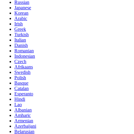
Russian
Japanese
Korean
Arabic
Irish
Greek
Turkish
Italian
Danish
Romanian
Indonesian
Czech
Afrikaans
Swedish
Polish
Basque
Catalan
Esperanto
Hindi
Lao
Albanian
Amharic
Armenian
Azerbaijani
Belarusian