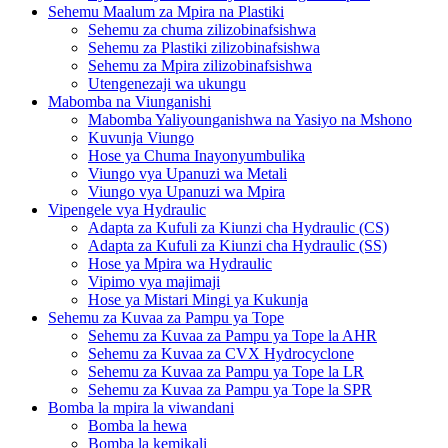
Sehemu Maalum za Mpira na Plastiki
Sehemu za chuma zilizobinafsishwa
Sehemu za Plastiki zilizobinafsishwa
Sehemu za Mpira zilizobinafsishwa
Utengenezaji wa ukungu
Mabomba na Viunganishi
Mabomba Yaliyounganishwa na Yasiyo na Mshono
Kuvunja Viungo
Hose ya Chuma Inayonyumbulika
Viungo vya Upanuzi wa Metali
Viungo vya Upanuzi wa Mpira
Vipengele vya Hydraulic
Adapta za Kufuli za Kiunzi cha Hydraulic (CS)
Adapta za Kufuli za Kiunzi cha Hydraulic (SS)
Hose ya Mpira wa Hydraulic
Vipimo vya majimaji
Hose ya Mistari Mingi ya Kukunja
Sehemu za Kuvaa za Pampu ya Tope
Sehemu za Kuvaa za Pampu ya Tope la AHR
Sehemu za Kuvaa za CVX Hydrocyclone
Sehemu za Kuvaa za Pampu ya Tope la LR
Sehemu za Kuvaa za Pampu ya Tope la SPR
Bomba la mpira la viwandani
Bomba la hewa
Bomba la kemikali