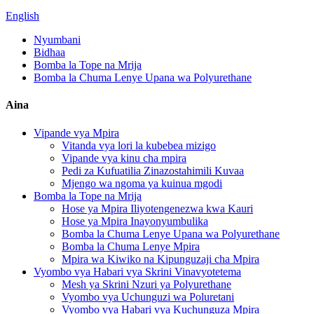
English
Nyumbani
Bidhaa
Bomba la Tope na Mrija
Bomba la Chuma Lenye Upana wa Polyurethane
Aina
Vipande vya Mpira
Vitanda vya lori la kubebea mizigo
Vipande vya kinu cha mpira
Pedi za Kufuatilia Zinazostahimili Kuvaa
Mjengo wa ngoma ya kuinua mgodi
Bomba la Tope na Mrija
Hose ya Mpira Iliyotengenezwa kwa Kauri
Hose ya Mpira Inayonyumbulika
Bomba la Chuma Lenye Upana wa Polyurethane
Bomba la Chuma Lenye Mpira
Mpira wa Kiwiko na Kipunguzaji cha Mpira
Vyombo vya Habari vya Skrini Vinavyotetema
Mesh ya Skrini Nzuri ya Polyurethane
Vyombo vya Uchunguzi wa Poluretani
Vyombo vya Habari vya Kuchunguza Mpira