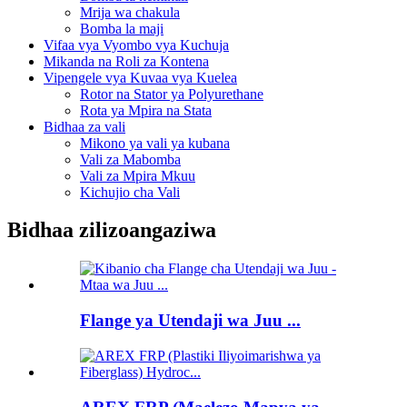
Mrija wa chakula
Bomba la maji
Vifaa vya Vyombo vya Kuchuja
Mikanda na Roli za Kontena
Vipengele vya Kuvaa vya Kuelea
Rotor na Stator ya Polyurethane
Rota ya Mpira na Stata
Bidhaa za vali
Mikono ya vali ya kubana
Vali za Mabomba
Vali za Mpira Mkuu
Kichujio cha Vali
Bidhaa zilizoangaziwa
Flange ya Utendaji wa Juu ...