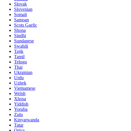
Slovak
Slovenian
Somali
Samoan
Scots Gaelic
Shona
Sindhi
Sundanese
Swahili
Tajik
Tamil
Telugu
Thai
Ukrainian
Urdu
Uzbek
Vietnamese
Welsh
Xhosa
Yiddish
Yoruba
Zulu
Kinyarwanda
Tatar
Oriya