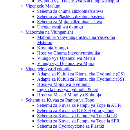
Vyombo vya Habari vya Kuchunguza Mpira
Vipengele Maalum
Sehemu za chuma zilizobinafsishwa
Sehemu za Plastiki zilizobinafsishwa
Sehemu za Mpira zilizobinafsishwa
Utengenezaji wa ukungu
Mabomba na Viunganishi
Mabomba Yaliyounganishwa na Yasiyo na
Mshono
Kuvunja Viungo
Hose ya Chuma Inayonyumbulika
Viungo vya Upanuzi wa Metali
Viungo vya Upanuzi wa Mpira
Vipengele vya Hydraulic
Adapta za Kufuli za Kiunzi cha Hydraulic (CS)
Adapta za Kufuli za Kiunzi cha Hydraulic (SS)
Hose ya Mpira wa Hydraulic
Ingizo la hose ya hydraulic & feri
Hose ya Mistari Mingi ya Kukunja
Sehemu za Kuvaa za Pampu ya Tope
Sehemu za Kuvaa za Pampu ya Tope la AHR
Sehemu za Kuvaa za CVX Hydrocyclone
Sehemu za Kuvaa za Pampu ya Tope la LR
Sehemu za Kuvaa za Pampu ya Tope la SPR
Sehemu za Hydrocyclone za Plastiki