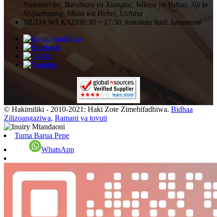
Nambari 66, Barabara ya Xiangtai, Wilaya ya Yuhua, Jiji la
Shijiazhuang, Mkoa wa Hebei, Uchina
MUDA WA KAZI
08:30 ~ 17:30 Jumatatu hadi Jumamosi
© Hakimiliki - 2010-2021: Haki Zote Zimehifadhiwa.
Bidhaa
Zilizoangaziwa
,
Ramani ya tovuti
Tuma Barua Pepe
WhatsApp