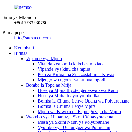
Simu ya Mkononi
+8615733230780
Barua pepe
info@arextecn.com
Nyumbani
Bidhaa
Vipande vya Mpira
Vitanda vya lori la kubebea mizigo
Vipande vya kinu cha mpira
Pedi za Kufuatilia Zinazostahimili Kuvaa
Mjengo wa ngoma ya kuinua mgodi
Bomba la Tope na Mrija
Hose ya Mpira Iliyotengenezwa kwa Kauri
Hose ya Mpira Inayonyumbulika
Bomba la Chuma Lenye Upana wa Polyurethane
Bomba la Chuma Lenye Mpira
Mpira wa Kiwiko na Kipunguzaji cha Mpira
Vyombo vya Habari vya Skrini Vinavyotetema
Mesh ya Skrini Nzuri ya Polyurethane
Vyombo vya Uchunguzi wa Poluretani