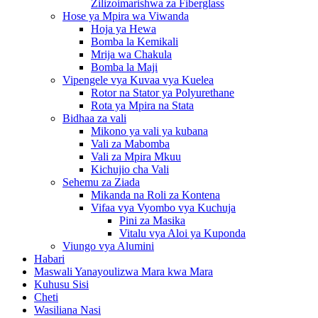
Zilizoimarishwa za Fiberglass
Hose ya Mpira wa Viwanda
Hoja ya Hewa
Bomba la Kemikali
Mrija wa Chakula
Bomba la Maji
Vipengele vya Kuvaa vya Kuelea
Rotor na Stator ya Polyurethane
Rota ya Mpira na Stata
Bidhaa za vali
Mikono ya vali ya kubana
Vali za Mabomba
Vali za Mpira Mkuu
Kichujio cha Vali
Sehemu za Ziada
Mikanda na Roli za Kontena
Vifaa vya Vyombo vya Kuchuja
Pini za Masika
Vitalu vya Aloi ya Kuponda
Viungo vya Alumini
Habari
Maswali Yanayoulizwa Mara kwa Mara
Kuhusu Sisi
Cheti
Wasiliana Nasi