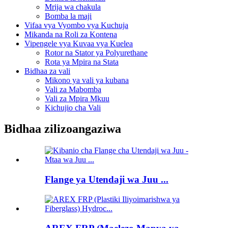
Mrija wa chakula
Bomba la maji
Vifaa vya Vyombo vya Kuchuja
Mikanda na Roli za Kontena
Vipengele vya Kuvaa vya Kuelea
Rotor na Stator ya Polyurethane
Rota ya Mpira na Stata
Bidhaa za vali
Mikono ya vali ya kubana
Vali za Mabomba
Vali za Mpira Mkuu
Kichujio cha Vali
Bidhaa zilizoangaziwa
Flange ya Utendaji wa Juu ...