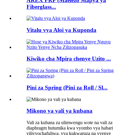
AREX FRP (Maelezo Mapya ya
Fiberglass...
Vitalu vya Aloi ya Kuponda
Kiwiko cha Mpira chenye Uzito ...
Pini za Spring (Pini za Roll / Sl...
Mikono ya vali ya kubana
Vali za kubana za ulimwengu wote na vali za
diaphragm hutumika kwa vyombo vya habari
vilivyochafuliwa, vya kukwaruza na vyenye