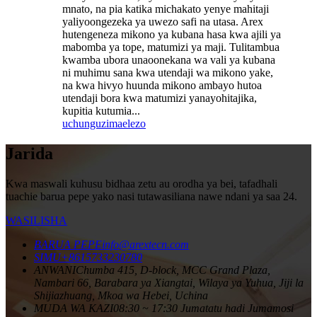
mnato, na pia katika michakato yenye mahitaji
yaliyoongezeka ya uwezo safi na utasa. Arex
hutengeneza mikono ya kubana hasa kwa ajili ya
mabomba ya tope, matumizi ya maji. Tulitambua
kwamba ubora unaoonekana wa vali ya kubana
ni muhimu sana kwa utendaji wa mikono yake,
na kwa hivyo huunda mikono ambayo hutoa
utendaji bora kwa matumizi yanayohitajika,
kupitia kutumia...
uchunguzi
maelezo
Jarida
Kwa maswali kuhusu bidhaa zetu au orodha ya bei, tafadhali
tuachie barua pepe yako nasi tutawasiliana nawe ndani ya saa 24.
WASILISHA
BARUA PEPE
info@arextecn.com
SIMU
+8615733230780
ANWANI
Chumba 415, D-block, MCC Grand Plaza,
Nambari 66, Barabara ya Xiangtai, Wilaya ya Yuhua, Jiji la
Shijiazhuang, Mkoa wa Hebei, Uchina
MUDA WA KAZI
08:30 ~ 17:30 Jumatatu hadi Jumamosi