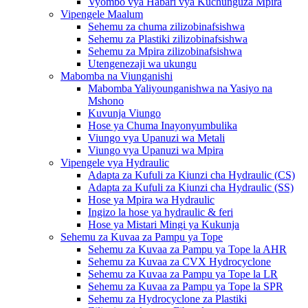
Vyombo vya Habari vya Kuchunguza Mpira
Vipengele Maalum
Sehemu za chuma zilizobinafsishwa
Sehemu za Plastiki zilizobinafsishwa
Sehemu za Mpira zilizobinafsishwa
Utengenezaji wa ukungu
Mabomba na Viunganishi
Mabomba Yaliyounganishwa na Yasiyo na
Mshono
Kuvunja Viungo
Hose ya Chuma Inayonyumbulika
Viungo vya Upanuzi wa Metali
Viungo vya Upanuzi wa Mpira
Vipengele vya Hydraulic
Adapta za Kufuli za Kiunzi cha Hydraulic (CS)
Adapta za Kufuli za Kiunzi cha Hydraulic (SS)
Hose ya Mpira wa Hydraulic
Ingizo la hose ya hydraulic & feri
Hose ya Mistari Mingi ya Kukunja
Sehemu za Kuvaa za Pampu ya Tope
Sehemu za Kuvaa za Pampu ya Tope la AHR
Sehemu za Kuvaa za CVX Hydrocyclone
Sehemu za Kuvaa za Pampu ya Tope la LR
Sehemu za Kuvaa za Pampu ya Tope la SPR
Sehemu za Hydrocyclone za Plastiki