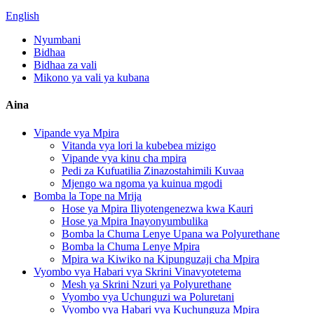
English
Nyumbani
Bidhaa
Bidhaa za vali
Mikono ya vali ya kubana
Aina
Vipande vya Mpira
Vitanda vya lori la kubebea mizigo
Vipande vya kinu cha mpira
Pedi za Kufuatilia Zinazostahimili Kuvaa
Mjengo wa ngoma ya kuinua mgodi
Bomba la Tope na Mrija
Hose ya Mpira Iliyotengenezwa kwa Kauri
Hose ya Mpira Inayonyumbulika
Bomba la Chuma Lenye Upana wa Polyurethane
Bomba la Chuma Lenye Mpira
Mpira wa Kiwiko na Kipunguzaji cha Mpira
Vyombo vya Habari vya Skrini Vinavyotetema
Mesh ya Skrini Nzuri ya Polyurethane
Vyombo vya Uchunguzi wa Poluretani
Vyombo vya Habari vya Kuchunguza Mpira