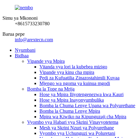
Simu ya Mkononi
+8615733230780
Barua pepe
info@arextecn.com
Nyumbani
Bidhaa
Vipande vya Mpira
Vitanda vya lori la kubebea mizigo
Vipande vya kinu cha mpira
Pedi za Kufuatilia Zinazostahimili Kuvaa
Mjengo wa ngoma ya kuinua mgodi
Bomba la Tope na Mrija
Hose ya Mpira Iliyotengenezwa kwa Kauri
Hose ya Mpira Inayonyumbulika
Bomba la Chuma Lenye Upana wa Polyurethane
Bomba la Chuma Lenye Mpira
Mpira wa Kiwiko na Kipunguzaji cha Mpira
Vyombo vya Habari vya Skrini Vinavyotetema
Mesh ya Skrini Nzuri ya Polyurethane
Vyombo vya Uchunguzi wa Poluretani