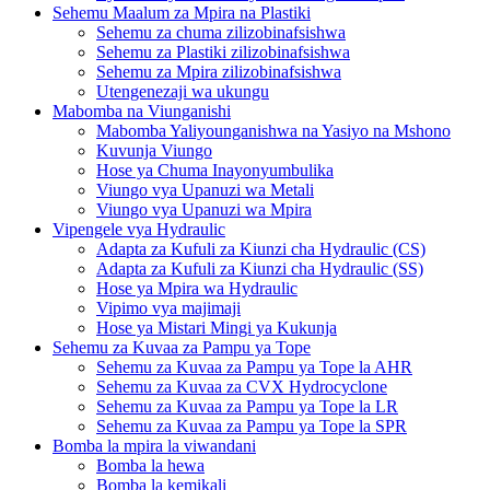
Sehemu Maalum za Mpira na Plastiki
Sehemu za chuma zilizobinafsishwa
Sehemu za Plastiki zilizobinafsishwa
Sehemu za Mpira zilizobinafsishwa
Utengenezaji wa ukungu
Mabomba na Viunganishi
Mabomba Yaliyounganishwa na Yasiyo na Mshono
Kuvunja Viungo
Hose ya Chuma Inayonyumbulika
Viungo vya Upanuzi wa Metali
Viungo vya Upanuzi wa Mpira
Vipengele vya Hydraulic
Adapta za Kufuli za Kiunzi cha Hydraulic (CS)
Adapta za Kufuli za Kiunzi cha Hydraulic (SS)
Hose ya Mpira wa Hydraulic
Vipimo vya majimaji
Hose ya Mistari Mingi ya Kukunja
Sehemu za Kuvaa za Pampu ya Tope
Sehemu za Kuvaa za Pampu ya Tope la AHR
Sehemu za Kuvaa za CVX Hydrocyclone
Sehemu za Kuvaa za Pampu ya Tope la LR
Sehemu za Kuvaa za Pampu ya Tope la SPR
Bomba la mpira la viwandani
Bomba la hewa
Bomba la kemikali