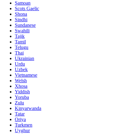
Samoan
Scots Gaelic
Shona
Sindhi
Sundanese
Swahili
Tajik
Tamil
Telugu
Thai
Ukrainian
Urdu
Uzbek
Vietnamese
Welsh
Xhosa
Yiddish
Yoruba
Zulu
Kinyarwanda
Tatar
Oriya
Turkmen
Uyghur