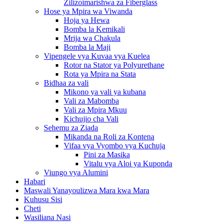
Zilizoimarishwa za Fiberglass
Hose ya Mpira wa Viwanda
Hoja ya Hewa
Bomba la Kemikali
Mrija wa Chakula
Bomba la Maji
Vipengele vya Kuvaa vya Kuelea
Rotor na Stator ya Polyurethane
Rota ya Mpira na Stata
Bidhaa za vali
Mikono ya vali ya kubana
Vali za Mabomba
Vali za Mpira Mkuu
Kichujio cha Vali
Sehemu za Ziada
Mikanda na Roli za Kontena
Vifaa vya Vyombo vya Kuchuja
Pini za Masika
Vitalu vya Aloi ya Kuponda
Viungo vya Alumini
Habari
Maswali Yanayoulizwa Mara kwa Mara
Kuhusu Sisi
Cheti
Wasiliana Nasi