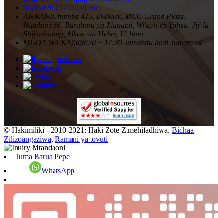
SIMU
+8615733230780
ANWANI
Chumba 415, D-block, MCC Grand Plaza,
Nambari 66, Barabara ya Xiangtai, Wilaya ya Yuhua, Jiji la
Shijiazhuang, Mkoa wa Hebei, Uchina
MUDA WA KAZI
08:30 ~ 17:30 Jumatatu hadi Jumamosi
© Hakimiliki - 2010-2021: Haki Zote Zimehifadhiwa.
Bidhaa
Zilizoangaziwa
,
Ramani ya tovuti
Tuma Barua Pepe
WhatsApp