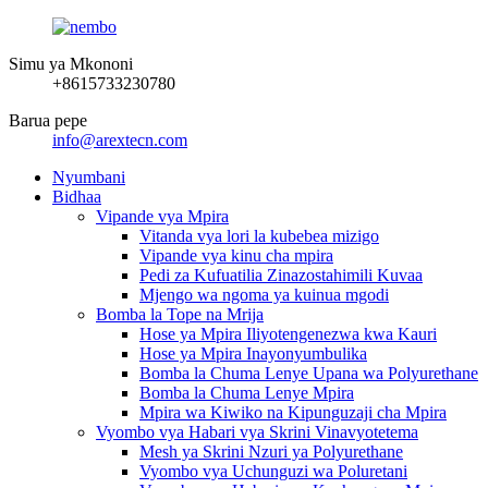
Simu ya Mkononi
+8615733230780
Barua pepe
info@arextecn.com
Nyumbani
Bidhaa
Vipande vya Mpira
Vitanda vya lori la kubebea mizigo
Vipande vya kinu cha mpira
Pedi za Kufuatilia Zinazostahimili Kuvaa
Mjengo wa ngoma ya kuinua mgodi
Bomba la Tope na Mrija
Hose ya Mpira Iliyotengenezwa kwa Kauri
Hose ya Mpira Inayonyumbulika
Bomba la Chuma Lenye Upana wa Polyurethane
Bomba la Chuma Lenye Mpira
Mpira wa Kiwiko na Kipunguzaji cha Mpira
Vyombo vya Habari vya Skrini Vinavyotetema
Mesh ya Skrini Nzuri ya Polyurethane
Vyombo vya Uchunguzi wa Poluretani