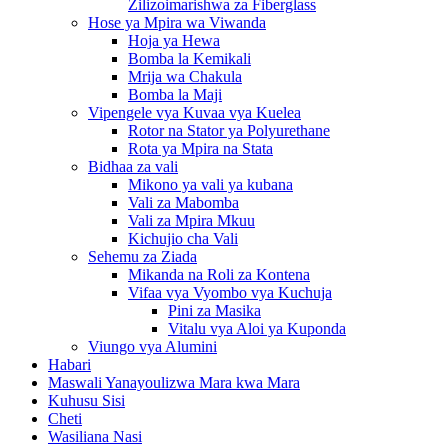
Zilizoimarishwa za Fiberglass
Hose ya Mpira wa Viwanda
Hoja ya Hewa
Bomba la Kemikali
Mrija wa Chakula
Bomba la Maji
Vipengele vya Kuvaa vya Kuelea
Rotor na Stator ya Polyurethane
Rota ya Mpira na Stata
Bidhaa za vali
Mikono ya vali ya kubana
Vali za Mabomba
Vali za Mpira Mkuu
Kichujio cha Vali
Sehemu za Ziada
Mikanda na Roli za Kontena
Vifaa vya Vyombo vya Kuchuja
Pini za Masika
Vitalu vya Aloi ya Kuponda
Viungo vya Alumini
Habari
Maswali Yanayoulizwa Mara kwa Mara
Kuhusu Sisi
Cheti
Wasiliana Nasi