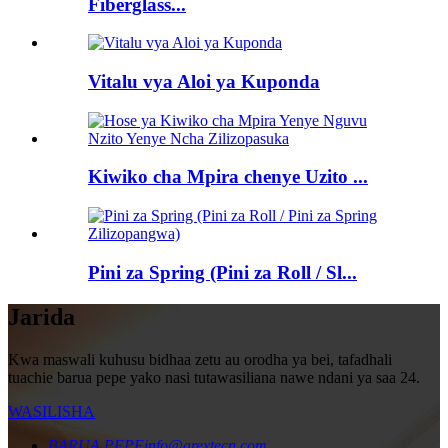
Fiberglass...
Vitalu vya Aloi ya Kuponda
Kiwiko cha Mpira chenye Uzito ...
Pini za Spring (Pini za Roll / Sl...
Jarida
Kwa maswali kuhusu bidhaa zetu au orodha ya bei, tafadhali
tuachie barua pepe yako nasi tutawasiliana nawe ndani ya saa 24.
WASILISHA
BARUA PEPE
info@arextecn.com