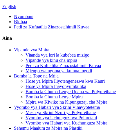
English
Nyumbani
Bidhaa
Pedi za Kufuatilia Zinazostahimili Kuvaa
Aina
Vipande vya Mpira
Vitanda vya lori la kubebea mizigo
Vipande vya kinu cha mpira
Pedi za Kufuatilia Zinazostahimili Kuvaa
Mjengo wa ngoma ya kuinua mgodi
Bomba la Tope na Mrija
Hose ya Mpira Iliyotengenezwa kwa Kauri
Hose ya Mpira Inayonyumbulika
Bomba la Chuma Lenye Upana wa Polyurethane
Bomba la Chuma Lenye Mpira
Mpira wa Kiwiko na Kipunguzaji cha Mpira
Vyombo vya Habari vya Skrini Vinavyotetema
Mesh ya Skrini Nzuri ya Polyurethane
Vyombo vya Uchunguzi wa Poluretani
Vyombo vya Habari vya Kuchunguza Mpira
Sehemu Maalum za Mpira na Plastiki