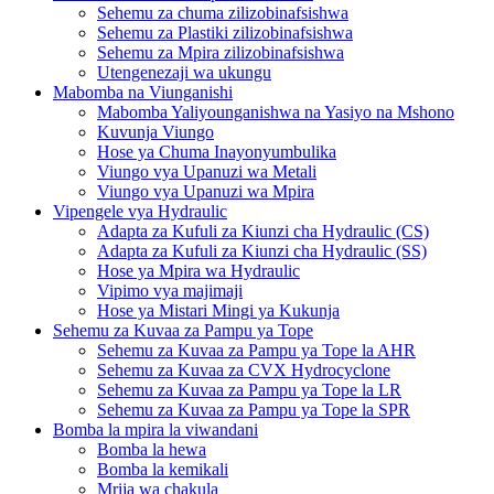
Sehemu za chuma zilizobinafsishwa
Sehemu za Plastiki zilizobinafsishwa
Sehemu za Mpira zilizobinafsishwa
Utengenezaji wa ukungu
Mabomba na Viunganishi
Mabomba Yaliyounganishwa na Yasiyo na Mshono
Kuvunja Viungo
Hose ya Chuma Inayonyumbulika
Viungo vya Upanuzi wa Metali
Viungo vya Upanuzi wa Mpira
Vipengele vya Hydraulic
Adapta za Kufuli za Kiunzi cha Hydraulic (CS)
Adapta za Kufuli za Kiunzi cha Hydraulic (SS)
Hose ya Mpira wa Hydraulic
Vipimo vya majimaji
Hose ya Mistari Mingi ya Kukunja
Sehemu za Kuvaa za Pampu ya Tope
Sehemu za Kuvaa za Pampu ya Tope la AHR
Sehemu za Kuvaa za CVX Hydrocyclone
Sehemu za Kuvaa za Pampu ya Tope la LR
Sehemu za Kuvaa za Pampu ya Tope la SPR
Bomba la mpira la viwandani
Bomba la hewa
Bomba la kemikali
Mrija wa chakula