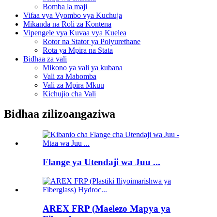
Bomba la maji
Vifaa vya Vyombo vya Kuchuja
Mikanda na Roli za Kontena
Vipengele vya Kuvaa vya Kuelea
Rotor na Stator ya Polyurethane
Rota ya Mpira na Stata
Bidhaa za vali
Mikono ya vali ya kubana
Vali za Mabomba
Vali za Mpira Mkuu
Kichujio cha Vali
Bidhaa zilizoangaziwa
Flange ya Utendaji wa Juu ...
AREX FRP (Maelezo Mapya ya