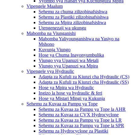
Vyombo vya Habari vya Kuchunguza Mpira
Vipengele Maalum
Sehemu za chuma zilizobinafsishwa
Sehemu za Plastiki zilizobinafsishwa
Sehemu za Mpira zilizobinafsishwa
Utengenezaji wa ukungu
Mabomba na Viunganishi
Mabomba Yaliyounganishwa na Yasiyo na
Mshono
Kuvunja Viungo
Hose ya Chuma Inayonyumbulika
Viungo vya Upanuzi wa Metali
Viungo vya Upanuzi wa Mpira
Vipengele vya Hydraulic
Adapta za Kufuli za Kiunzi cha Hydraulic (CS)
Adapta za Kufuli za Kiunzi cha Hydraulic (SS)
Hose ya Mpira wa Hydraulic
Ingizo la hose ya hydraulic & feri
Hose ya Mistari Mingi ya Kukunja
Sehemu za Kuvaa za Pampu ya Tope
Sehemu za Kuvaa za Pampu ya Tope la AHR
Sehemu za Kuvaa za CVX Hydrocyclone
Sehemu za Kuvaa za Pampu ya Tope la LR
Sehemu za Kuvaa za Pampu ya Tope la SPR
Sehemu za Hydrocyclone za Plastiki