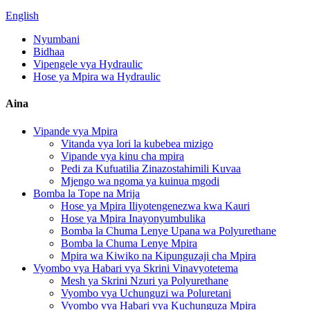
English
Nyumbani
Bidhaa
Vipengele vya Hydraulic
Hose ya Mpira wa Hydraulic
Aina
Vipande vya Mpira
Vitanda vya lori la kubebea mizigo
Vipande vya kinu cha mpira
Pedi za Kufuatilia Zinazostahimili Kuvaa
Mjengo wa ngoma ya kuinua mgodi
Bomba la Tope na Mrija
Hose ya Mpira Iliyotengenezwa kwa Kauri
Hose ya Mpira Inayonyumbulika
Bomba la Chuma Lenye Upana wa Polyurethane
Bomba la Chuma Lenye Mpira
Mpira wa Kiwiko na Kipunguzaji cha Mpira
Vyombo vya Habari vya Skrini Vinavyotetema
Mesh ya Skrini Nzuri ya Polyurethane
Vyombo vya Uchunguzi wa Poluretani
Vyombo vya Habari vya Kuchunguza Mpira