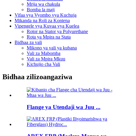
Mrija wa chakula
Bomba la maji
Vifaa vya Vyombo vya Kuchuja
Mikanda na Roli za Kontena
Vipengele vya Kuvaa vya Kuelea
Rotor na Stator ya Polyurethane
Rota ya Mpira na Stata
Bidhaa za vali
Mikono ya vali ya kubana
Vali za Mabomba
Vali za Mpira Mkuu
Kichujio cha Vali
Bidhaa zilizoangaziwa
Flange ya Utendaji wa Juu ...