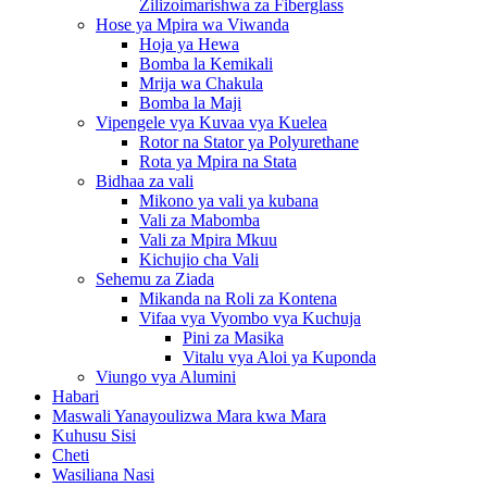
Zilizoimarishwa za Fiberglass
Hose ya Mpira wa Viwanda
Hoja ya Hewa
Bomba la Kemikali
Mrija wa Chakula
Bomba la Maji
Vipengele vya Kuvaa vya Kuelea
Rotor na Stator ya Polyurethane
Rota ya Mpira na Stata
Bidhaa za vali
Mikono ya vali ya kubana
Vali za Mabomba
Vali za Mpira Mkuu
Kichujio cha Vali
Sehemu za Ziada
Mikanda na Roli za Kontena
Vifaa vya Vyombo vya Kuchuja
Pini za Masika
Vitalu vya Aloi ya Kuponda
Viungo vya Alumini
Habari
Maswali Yanayoulizwa Mara kwa Mara
Kuhusu Sisi
Cheti
Wasiliana Nasi