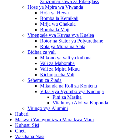
Zilizoimarishwa za Fiberglass
Hose ya Mpira wa Viwanda
Hoja ya Hewa
Bomba la Kemikali
Mrija wa Chakula
Bomba la Maji
Vipengele vya Kuvaa vya Kuelea
Rotor na Stator ya Polyurethane
Rota ya Mpira na Stata
Bidhaa za vali
Mikono ya vali ya kubana
Vali za Mabomba
Vali za Mpira Mkuu
Kichujio cha Vali
Sehemu za Ziada
Mikanda na Roli za Kontena
Vifaa vya Vyombo vya Kuchuja
Pini za Masika
Vitalu vya Aloi ya Kuponda
Viungo vya Alumini
Habari
Maswali Yanayoulizwa Mara kwa Mara
Kuhusu Sisi
Cheti
Wasiliana Nasi