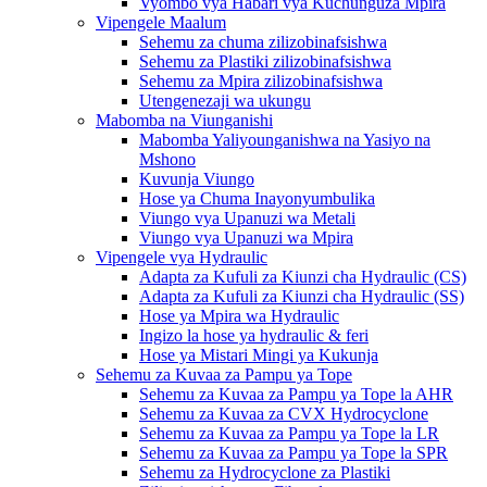
Vyombo vya Habari vya Kuchunguza Mpira
Vipengele Maalum
Sehemu za chuma zilizobinafsishwa
Sehemu za Plastiki zilizobinafsishwa
Sehemu za Mpira zilizobinafsishwa
Utengenezaji wa ukungu
Mabomba na Viunganishi
Mabomba Yaliyounganishwa na Yasiyo na
Mshono
Kuvunja Viungo
Hose ya Chuma Inayonyumbulika
Viungo vya Upanuzi wa Metali
Viungo vya Upanuzi wa Mpira
Vipengele vya Hydraulic
Adapta za Kufuli za Kiunzi cha Hydraulic (CS)
Adapta za Kufuli za Kiunzi cha Hydraulic (SS)
Hose ya Mpira wa Hydraulic
Ingizo la hose ya hydraulic & feri
Hose ya Mistari Mingi ya Kukunja
Sehemu za Kuvaa za Pampu ya Tope
Sehemu za Kuvaa za Pampu ya Tope la AHR
Sehemu za Kuvaa za CVX Hydrocyclone
Sehemu za Kuvaa za Pampu ya Tope la LR
Sehemu za Kuvaa za Pampu ya Tope la SPR
Sehemu za Hydrocyclone za Plastiki