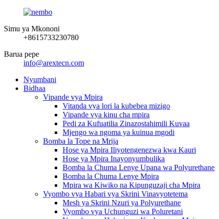
Simu ya Mkononi
+8615733230780
Barua pepe
info@arextecn.com
Nyumbani
Bidhaa
Vipande vya Mpira
Vitanda vya lori la kubebea mizigo
Vipande vya kinu cha mpira
Pedi za Kufuatilia Zinazostahimili Kuvaa
Mjengo wa ngoma ya kuinua mgodi
Bomba la Tope na Mrija
Hose ya Mpira Iliyotengenezwa kwa Kauri
Hose ya Mpira Inayonyumbulika
Bomba la Chuma Lenye Upana wa Polyurethane
Bomba la Chuma Lenye Mpira
Mpira wa Kiwiko na Kipunguzaji cha Mpira
Vyombo vya Habari vya Skrini Vinavyotetema
Mesh ya Skrini Nzuri ya Polyurethane
Vyombo vya Uchunguzi wa Poluretani