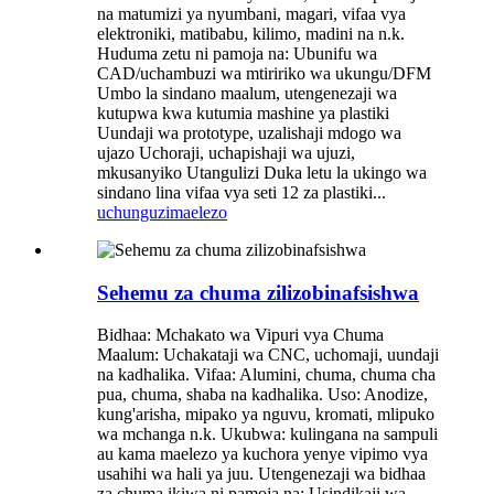
na matumizi ya nyumbani, magari, vifaa vya
elektroniki, matibabu, kilimo, madini na n.k.
Huduma zetu ni pamoja na: Ubunifu wa
CAD/uchambuzi wa mtiririko wa ukungu/DFM
Umbo la sindano maalum, utengenezaji wa
kutupwa kwa kutumia mashine ya plastiki
Uundaji wa prototype, uzalishaji mdogo wa
ujazo Uchoraji, uchapishaji wa ujuzi,
mkusanyiko Utangulizi Duka letu la ukingo wa
sindano lina vifaa vya seti 12 za plastiki...
uchunguzi
maelezo
Sehemu za chuma zilizobinafsishwa
Bidhaa: Mchakato wa Vipuri vya Chuma
Maalum: Uchakataji wa CNC, uchomaji, uundaji
na kadhalika. Vifaa: Alumini, chuma, chuma cha
pua, chuma, shaba na kadhalika. Uso: Anodize,
kung'arisha, mipako ya nguvu, kromati, mlipuko
wa mchanga n.k. Ukubwa: kulingana na sampuli
au kama maelezo ya kuchora yenye vipimo vya
usahihi wa hali ya juu. Utengenezaji wa bidhaa
za chuma ikiwa ni pamoja na: Usindikaji wa