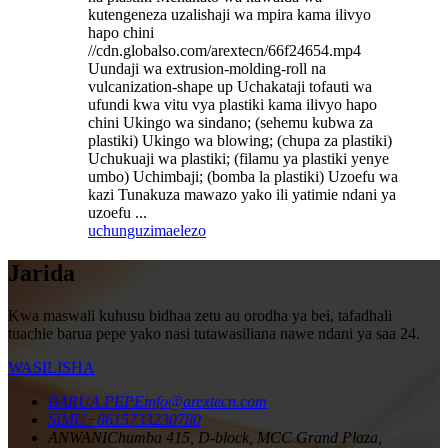
kutengeneza uzalishaji wa mpira kama ilivyo
hapo chini
//cdn.globalso.com/arextecn/66f24654.mp4
Uundaji wa extrusion-molding-roll na
vulcanization-shape up Uchakataji tofauti wa
ufundi kwa vitu vya plastiki kama ilivyo hapo
chini Ukingo wa sindano; (sehemu kubwa za
plastiki) Ukingo wa blowing; (chupa za plastiki)
Uchukuaji wa plastiki; (filamu ya plastiki yenye
umbo) Uchimbaji; (bomba la plastiki) Uzoefu wa
kazi Tunakuza mawazo yako ili yatimie ndani ya
uzoefu ...
uchunguzi
maelezo
Jarida
Kwa maswali kuhusu bidhaa zetu au orodha ya bei, tafadhali
tuachie barua pepe yako nasi tutawasiliana nawe ndani ya saa 24.
WASILISHA
BARUA PEPE
info@arextecn.com
SIMU
+8615733230780
ANWANI
Chumba 415, D-block, MCC Grand Plaza,