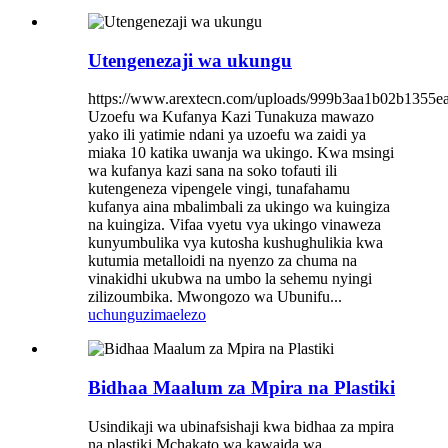
Utengenezaji wa ukungu
https://www.arextecn.com/uploads/999b3aa1b02b1355
Uzoefu wa Kufanya Kazi Tunakuza mawazo
yako ili yatimie ndani ya uzoefu wa zaidi ya
miaka 10 katika uwanja wa ukingo. Kwa msingi
wa kufanya kazi sana na soko tofauti ili
kutengeneza vipengele vingi, tunafahamu
kufanya aina mbalimbali za ukingo wa kuingiza
na kuingiza. Vifaa vyetu vya ukingo vinaweza
kunyumbulika vya kutosha kushughulikia kwa
kutumia metalloidi na nyenzo za chuma na
vinakidhi ukubwa na umbo la sehemu nyingi
zilizoumbika. Mwongozo wa Ubunifu...
uchunguzi
maelezo
Bidhaa Maalum za Mpira na Plastiki
Usindikaji wa ubinafsishaji kwa bidhaa za mpira
na plastiki Mchakato wa kawaida wa