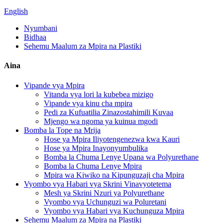
English
Nyumbani
Bidhaa
Sehemu Maalum za Mpira na Plastiki
Aina
Vipande vya Mpira
Vitanda vya lori la kubebea mizigo
Vipande vya kinu cha mpira
Pedi za Kufuatilia Zinazostahimili Kuvaa
Mjengo wa ngoma ya kuinua mgodi
Bomba la Tope na Mrija
Hose ya Mpira Iliyotengenezwa kwa Kauri
Hose ya Mpira Inayonyumbulika
Bomba la Chuma Lenye Upana wa Polyurethane
Bomba la Chuma Lenye Mpira
Mpira wa Kiwiko na Kipunguzaji cha Mpira
Vyombo vya Habari vya Skrini Vinavyotetema
Mesh ya Skrini Nzuri ya Polyurethane
Vyombo vya Uchunguzi wa Poluretani
Vyombo vya Habari vya Kuchunguza Mpira
Sehemu Maalum za Mpira na Plastiki