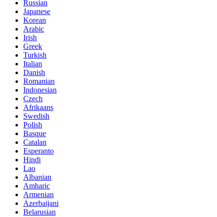
Russian
Japanese
Korean
Arabic
Irish
Greek
Turkish
Italian
Danish
Romanian
Indonesian
Czech
Afrikaans
Swedish
Polish
Basque
Catalan
Esperanto
Hindi
Lao
Albanian
Amharic
Armenian
Azerbaijani
Belarusian