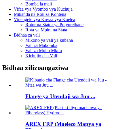
Bomba la maji
Vifaa vya Vyombo vya Kuchuja
Mikanda na Roli za Kontena
Vipengele vya Kuvaa vya Kuelea
Rotor na Stator ya Polyurethane
Rota ya Mpira na Stata
Bidhaa za vali
Mikono ya vali ya kubana
Vali za Mabomba
Vali za Mpira Mkuu
Kichujio cha Vali
Bidhaa zilizoangaziwa
Flange ya Utendaji wa Juu ...
AREX FRP (Maelezo Mapya ya