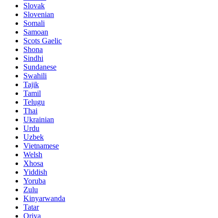
Slovak
Slovenian
Somali
Samoan
Scots Gaelic
Shona
Sindhi
Sundanese
Swahili
Tajik
Tamil
Telugu
Thai
Ukrainian
Urdu
Uzbek
Vietnamese
Welsh
Xhosa
Yiddish
Yoruba
Zulu
Kinyarwanda
Tatar
Oriya