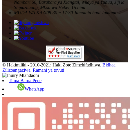
Nambari 66, Barabara ya Xiangtai, Wilaya ya Yuhua, Jiji la
Shijiazhuang, Mkoa wa Hebei, Uchina
MUDA WA KAZI
08:30 ~ 17:30 Jumatatu hadi Jumamosi
© Hakimiliki - 2010-2021: Haki Zote Zimehifadhiwa.
Bidhaa
Zilizoangaziwa
,
Ramani ya tovuti
Tuma Barua Pepe
WhatsApp