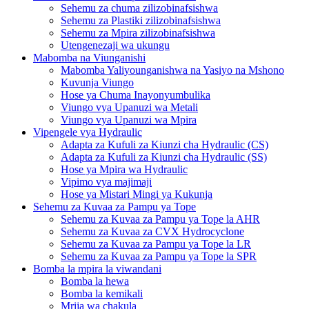
Sehemu za chuma zilizobinafsishwa
Sehemu za Plastiki zilizobinafsishwa
Sehemu za Mpira zilizobinafsishwa
Utengenezaji wa ukungu
Mabomba na Viunganishi
Mabomba Yaliyounganishwa na Yasiyo na Mshono
Kuvunja Viungo
Hose ya Chuma Inayonyumbulika
Viungo vya Upanuzi wa Metali
Viungo vya Upanuzi wa Mpira
Vipengele vya Hydraulic
Adapta za Kufuli za Kiunzi cha Hydraulic (CS)
Adapta za Kufuli za Kiunzi cha Hydraulic (SS)
Hose ya Mpira wa Hydraulic
Vipimo vya majimaji
Hose ya Mistari Mingi ya Kukunja
Sehemu za Kuvaa za Pampu ya Tope
Sehemu za Kuvaa za Pampu ya Tope la AHR
Sehemu za Kuvaa za CVX Hydrocyclone
Sehemu za Kuvaa za Pampu ya Tope la LR
Sehemu za Kuvaa za Pampu ya Tope la SPR
Bomba la mpira la viwandani
Bomba la hewa
Bomba la kemikali
Mrija wa chakula