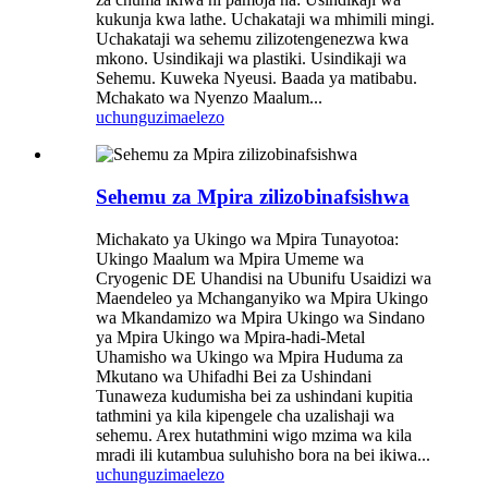
kukunja kwa lathe. Uchakataji wa mhimili mingi.
Uchakataji wa sehemu zilizotengenezwa kwa
mkono. Usindikaji wa plastiki. Usindikaji wa
Sehemu. Kuweka Nyeusi. Baada ya matibabu.
Mchakato wa Nyenzo Maalum...
uchunguzi
maelezo
Sehemu za Mpira zilizobinafsishwa
Michakato ya Ukingo wa Mpira Tunayotoa:
Ukingo Maalum wa Mpira Umeme wa
Cryogenic DE Uhandisi na Ubunifu Usaidizi wa
Maendeleo ya Mchanganyiko wa Mpira Ukingo
wa Mkandamizo wa Mpira Ukingo wa Sindano
ya Mpira Ukingo wa Mpira-hadi-Metal
Uhamisho wa Ukingo wa Mpira Huduma za
Mkutano wa Uhifadhi Bei za Ushindani
Tunaweza kudumisha bei za ushindani kupitia
tathmini ya kila kipengele cha uzalishaji wa
sehemu. Arex hutathmini wigo mzima wa kila
mradi ili kutambua suluhisho bora na bei ikiwa...
uchunguzi
maelezo