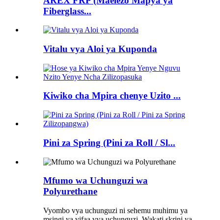
AREX FRP (Maelezo Mapya ya
Fiberglass...
Vitalu vya Aloi ya Kuponda
Kiwiko cha Mpira chenye Uzito ...
Pini za Spring (Pini za Roll / Sl...
Mfumo wa Uchunguzi wa
Polyurethane
Vyombo vya uchunguzi ni sehemu muhimu ya
msingi ya vifaa vya uchunguzi. Wakati skrini ya