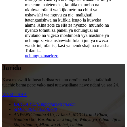
mtetemo inatetemeka, kupitia maumbo na
ukubwa tofauti wa kijiometri na chini ya
ushawishi wa nguvu za nje, malighafi
itatenganishwa na kufikia lengo la kuweka
alama. Aina zote za sifa za nyenzo, muundo na
nyenzo tofauti za paneli ya uchunguzi au
mvutano na vigezo mbalimbali vya mashine ya
uchunguzi vina ushawishi fulani juu ya uwezo
wa skrini, ufanisi, kasi ya uendeshaji na maisha.
Tofauti...
uchunguzi
maelezo
Jarida
Kwa maswali kuhusu bidhaa zetu au orodha ya bei, tafadhali
tuachie barua pepe yako nasi tutawasiliana nawe ndani ya saa 24.
WASILISHA
BARUA PEPE
info@arextecn.com
SIMU
+8615733230780
ANWANI
Chumba 415, D-block, MCC Grand Plaza,
Nambari 66, Barabara ya Xiangtai, Wilaya ya Yuhua, Jiji la
Shijiazhuang, Mkoa wa Hebei, Uchina