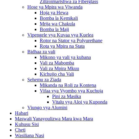
Zilizoimarishwa za Fiberglass
Hose ya Mpira wa Viwanda
Hoja ya Hewa
Bomba la Kemikali
Mrija wa Chakula
Bomba la Maji
Vipengele vya Kuvaa vya Kuelea
Rotor na Stator ya Polyurethane
Rota ya Mpira na Stata
Bidhaa za vali
Mikono ya vali ya kubana
Vali za Mabomba
Vali za Mpira Mkuu
Kichujio cha Vali
Sehemu za Ziada
Mikanda na Roli za Kontena
Vifaa vya Vyombo vya Kuchuja
Pini za Masika
Vitalu vya Aloi ya Kuponda
Viungo vya Alumini
Habari
Maswali Yanayoulizwa Mara kwa Mara
Kuhusu Sisi
Cheti
Wasiliana Nasi