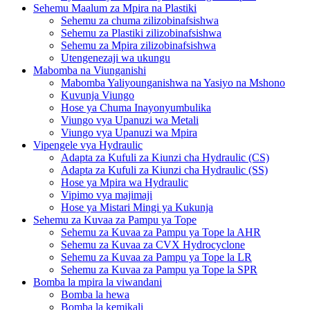
Sehemu Maalum za Mpira na Plastiki
Sehemu za chuma zilizobinafsishwa
Sehemu za Plastiki zilizobinafsishwa
Sehemu za Mpira zilizobinafsishwa
Utengenezaji wa ukungu
Mabomba na Viunganishi
Mabomba Yaliyounganishwa na Yasiyo na Mshono
Kuvunja Viungo
Hose ya Chuma Inayonyumbulika
Viungo vya Upanuzi wa Metali
Viungo vya Upanuzi wa Mpira
Vipengele vya Hydraulic
Adapta za Kufuli za Kiunzi cha Hydraulic (CS)
Adapta za Kufuli za Kiunzi cha Hydraulic (SS)
Hose ya Mpira wa Hydraulic
Vipimo vya majimaji
Hose ya Mistari Mingi ya Kukunja
Sehemu za Kuvaa za Pampu ya Tope
Sehemu za Kuvaa za Pampu ya Tope la AHR
Sehemu za Kuvaa za CVX Hydrocyclone
Sehemu za Kuvaa za Pampu ya Tope la LR
Sehemu za Kuvaa za Pampu ya Tope la SPR
Bomba la mpira la viwandani
Bomba la hewa
Bomba la kemikali