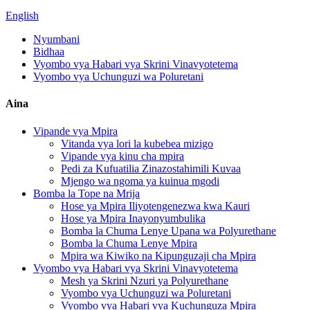
English
Nyumbani
Bidhaa
Vyombo vya Habari vya Skrini Vinavyotetema
Vyombo vya Uchunguzi wa Poluretani
Aina
Vipande vya Mpira
Vitanda vya lori la kubebea mizigo
Vipande vya kinu cha mpira
Pedi za Kufuatilia Zinazostahimili Kuvaa
Mjengo wa ngoma ya kuinua mgodi
Bomba la Tope na Mrija
Hose ya Mpira Iliyotengenezwa kwa Kauri
Hose ya Mpira Inayonyumbulika
Bomba la Chuma Lenye Upana wa Polyurethane
Bomba la Chuma Lenye Mpira
Mpira wa Kiwiko na Kipunguzaji cha Mpira
Vyombo vya Habari vya Skrini Vinavyotetema
Mesh ya Skrini Nzuri ya Polyurethane
Vyombo vya Uchunguzi wa Poluretani
Vyombo vya Habari vya Kuchunguza Mpira