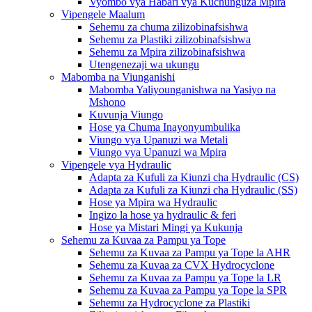
Vyombo vya Habari vya Kuchunguza Mpira
Vipengele Maalum
Sehemu za chuma zilizobinafsishwa
Sehemu za Plastiki zilizobinafsishwa
Sehemu za Mpira zilizobinafsishwa
Utengenezaji wa ukungu
Mabomba na Viunganishi
Mabomba Yaliyounganishwa na Yasiyo na
Mshono
Kuvunja Viungo
Hose ya Chuma Inayonyumbulika
Viungo vya Upanuzi wa Metali
Viungo vya Upanuzi wa Mpira
Vipengele vya Hydraulic
Adapta za Kufuli za Kiunzi cha Hydraulic (CS)
Adapta za Kufuli za Kiunzi cha Hydraulic (SS)
Hose ya Mpira wa Hydraulic
Ingizo la hose ya hydraulic & feri
Hose ya Mistari Mingi ya Kukunja
Sehemu za Kuvaa za Pampu ya Tope
Sehemu za Kuvaa za Pampu ya Tope la AHR
Sehemu za Kuvaa za CVX Hydrocyclone
Sehemu za Kuvaa za Pampu ya Tope la LR
Sehemu za Kuvaa za Pampu ya Tope la SPR
Sehemu za Hydrocyclone za Plastiki