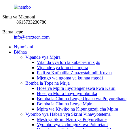
Simu ya Mkononi
+8615733230780
Barua pepe
info@arextecn.com
Nyumbani
Bidhaa
Vipande vya Mpira
Vitanda vya lori la kubebea mizigo
Vipande vya kinu cha mpira
Pedi za Kufuatilia Zinazostahimili Kuvaa
Mjengo wa ngoma ya kuinua mgodi
Bomba la Tope na Mrija
Hose ya Mpira Iliyotengenezwa kwa Kauri
Hose ya Mpira Inayonyumbulika
Bomba la Chuma Lenye Upana wa Polyurethane
Bomba la Chuma Lenye Mpira
Mpira wa Kiwiko na Kipunguzaji cha Mpira
Vyombo vya Habari vya Skrini Vinavyotetema
Mesh ya Skrini Nzuri ya Polyurethane
Vyombo vya Uchunguzi wa Poluretani