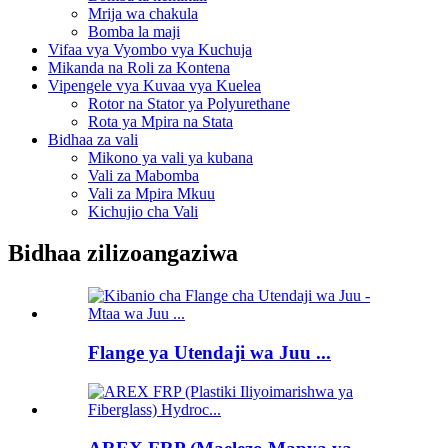
Mrija wa chakula
Bomba la maji
Vifaa vya Vyombo vya Kuchuja
Mikanda na Roli za Kontena
Vipengele vya Kuvaa vya Kuelea
Rotor na Stator ya Polyurethane
Rota ya Mpira na Stata
Bidhaa za vali
Mikono ya vali ya kubana
Vali za Mabomba
Vali za Mpira Mkuu
Kichujio cha Vali
Bidhaa zilizoangaziwa
Flange ya Utendaji wa Juu ...