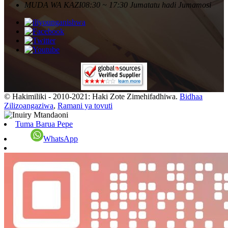
MUDA WA KAZI
08:30 ~ 17:30 Jumatatu hadi Jumamosi
© Hakimiliki - 2010-2021: Haki Zote Zimehifadhiwa.
Bidhaa
Zilizoangaziwa
,
Ramani ya tovuti
Tuma Barua Pepe
WhatsApp