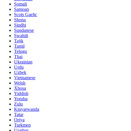
Somali
Samoan
Scots Gaelic
Shona
Sindhi
Sundanese
Swahili
Tajik
Tamil
Telugu
Thai
Ukrainian
Urdu
Uzbek
Vietnamese
Welsh
Xhosa
Yiddish
Yoruba
Zulu
Kinyarwanda
Tatar
Oriya
Turkmen
Uyghur