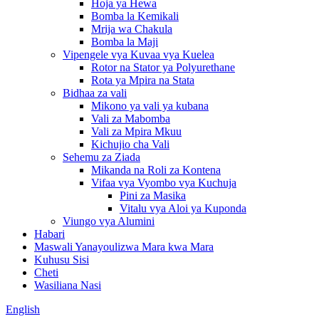
Hoja ya Hewa
Bomba la Kemikali
Mrija wa Chakula
Bomba la Maji
Vipengele vya Kuvaa vya Kuelea
Rotor na Stator ya Polyurethane
Rota ya Mpira na Stata
Bidhaa za vali
Mikono ya vali ya kubana
Vali za Mabomba
Vali za Mpira Mkuu
Kichujio cha Vali
Sehemu za Ziada
Mikanda na Roli za Kontena
Vifaa vya Vyombo vya Kuchuja
Pini za Masika
Vitalu vya Aloi ya Kuponda
Viungo vya Alumini
Habari
Maswali Yanayoulizwa Mara kwa Mara
Kuhusu Sisi
Cheti
Wasiliana Nasi
English