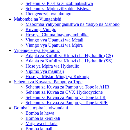
Sehemu za Plastiki zilizobinafsishwa
Sehemu za Mpira zilizobinafsishwa
Utengenezaji wa ukungu
Mabomba na Viunganishi
Mabomba Yaliyounganishwa na Yasiyo na Mshono
Kuvunja Viungo
Hose ya Chuma Inayonyumbulika
Viungo vya Upanuzi wa Metali
Viungo vya Upanuzi wa Mpira
Vipengele vya Hydraulic
Adapta za Kufuli za Kiunzi cha Hydraulic (CS)
Adapta za Kufuli za Kiunzi cha Hydraulic (SS)
Hose ya Mpira wa Hydraulic
Vipimo vya majimaji
Hose ya Mistari Mingi ya Kukunja
Sehemu za Kuvaa za Pampu ya Tope
Sehemu za Kuvaa za Pampu ya Tope la AHR
Sehemu za Kuvaa za CVX Hydrocyclone
Sehemu za Kuvaa za Pampu ya Tope la LR
Sehemu za Kuvaa za Pampu ya Tope la SPR
Bomba la mpira la viwandani
Bomba la hewa
Bomba la kemikali
Mrija wa chakula
Bomba la maji