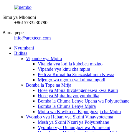
Simu ya Mkononi
+8615733230780
Barua pepe
info@arextecn.com
Nyumbani
Bidhaa
Vipande vya Mpira
Vitanda vya lori la kubebea mizigo
Vipande vya kinu cha mpira
Pedi za Kufuatilia Zinazostahimili Kuvaa
Mjengo wa ngoma ya kuinua mgodi
Bomba la Tope na Mrija
Hose ya Mpira Iliyotengenezwa kwa Kauri
Hose ya Mpira Inayonyumbulika
Bomba la Chuma Lenye Upana wa Polyurethane
Bomba la Chuma Lenye Mpira
Mpira wa Kiwiko na Kipunguzaji cha Mpira
Vyombo vya Habari vya Skrini Vinavyotetema
Mesh ya Skrini Nzuri ya Polyurethane
Vyombo vya Uchunguzi wa Poluretani