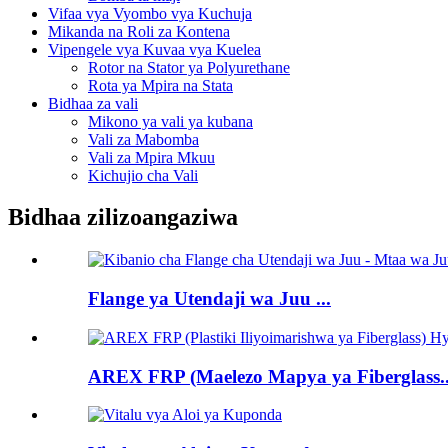
Vifaa vya Vyombo vya Kuchuja
Mikanda na Roli za Kontena
Vipengele vya Kuvaa vya Kuelea
Rotor na Stator ya Polyurethane
Rota ya Mpira na Stata
Bidhaa za vali
Mikono ya vali ya kubana
Vali za Mabomba
Vali za Mpira Mkuu
Kichujio cha Vali
Bidhaa zilizoangaziwa
Flange ya Utendaji wa Juu ...
AREX FRP (Maelezo Mapya ya Fiberglass..