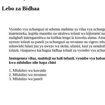
Lebo za Bidhaa
Vyombo vya uchunguzi ni sehemu muhimu ya vifaa vya uchunguz
inatetemeka, kupitia maumbo na ukubwa tofauti wa kijiometri na
malighafi itatenganishwa na kufikia lengo la kuweka alama. Ain
nyenzo tofauti za paneli ya uchunguzi au mvutano na vigezo mb
ushawishi fulani juu ya uwezo wa skrini, ufanisi, kasi ya uendesh
tofauti, vinapaswa kuchagua bidhaa tofauti za vyombo vya uchungu
Inategemea vifaa, mahitaji na hali tofauti, vyombo vya hab
kwa mfululizo ulio hapa chini
1. Mfululizo wa kawaida
2. Mfululizo wa mvutano
3. Mfululizo wa paneli