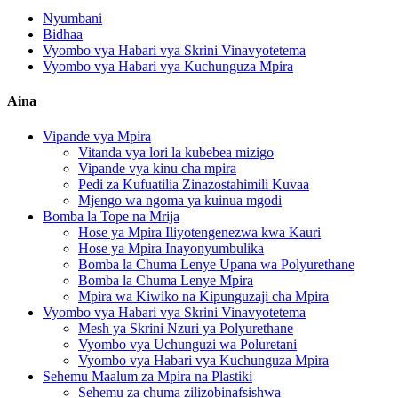
Nyumbani
Bidhaa
Vyombo vya Habari vya Skrini Vinavyotetema
Vyombo vya Habari vya Kuchunguza Mpira
Aina
Vipande vya Mpira
Vitanda vya lori la kubebea mizigo
Vipande vya kinu cha mpira
Pedi za Kufuatilia Zinazostahimili Kuvaa
Mjengo wa ngoma ya kuinua mgodi
Bomba la Tope na Mrija
Hose ya Mpira Iliyotengenezwa kwa Kauri
Hose ya Mpira Inayonyumbulika
Bomba la Chuma Lenye Upana wa Polyurethane
Bomba la Chuma Lenye Mpira
Mpira wa Kiwiko na Kipunguzaji cha Mpira
Vyombo vya Habari vya Skrini Vinavyotetema
Mesh ya Skrini Nzuri ya Polyurethane
Vyombo vya Uchunguzi wa Poluretani
Vyombo vya Habari vya Kuchunguza Mpira
Sehemu Maalum za Mpira na Plastiki
Sehemu za chuma zilizobinafsishwa