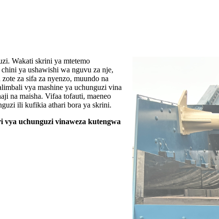
i. Wakati skrini ya mtetemo
 chini ya ushawishi wa nguvu za nje,
a zote za sifa za nyenzo, muundo na
alimbali vya mashine ya uchunguzi vina
aji na maisha. Vifaa tofauti, maeneo
zi ili kufikia athari bora ya skrini.
ari vya uchunguzi vinaweza kutengwa