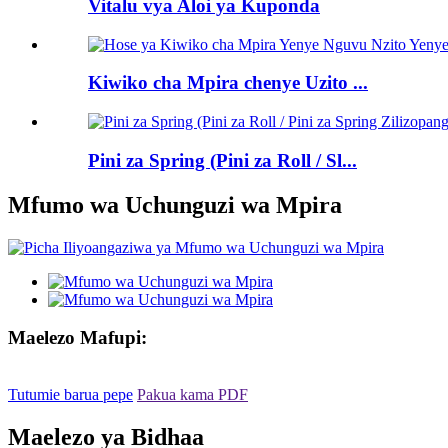
Vitalu vya Aloi ya Kuponda
Kiwiko cha Mpira chenye Uzito ...
Pini za Spring (Pini za Roll / Sl...
Mfumo wa Uchunguzi wa Mpira
Maelezo Mafupi:
Tutumie barua pepe
Pakua kama PDF
Maelezo ya Bidhaa