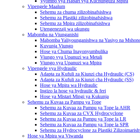
Vyombo vya Habari vya Kuchunguza Mpira
Vipengele Maalum
Sehemu za chuma zilizobinafsishwa
Sehemu za Plastiki zilizobinafsishwa
Sehemu za Mpira zilizobinafsishwa
Utengenezaji wa ukungu
Mabomba na Viunganishi
Mabomba Yaliyounganishwa na Yasiyo na Mshon
Kuvunja Viungo
Hose ya Chuma Inayonyumbulika
Viungo vya Upanuzi wa Metali
Viungo vya Upanuzi wa Mpira
Vipengele vya Hydraulic
Adapta za Kufuli za Kiunzi cha Hydraulic (CS)
Adapta za Kufuli za Kiunzi cha Hydraulic (SS)
Hose ya Mpira wa Hydraulic
Ingizo la hose ya hydraulic & feri
Hose ya Mistari Mingi ya Kukunja
Sehemu za Kuvaa za Pampu ya Tope
Sehemu za Kuvaa za Pampu ya Tope la AHR
Sehemu za Kuvaa za CVX Hydrocyclone
Sehemu za Kuvaa za Pampu ya Tope la LR
Sehemu za Kuvaa za Pampu ya Tope la SPR
Sehemu za Hydrocyclone za Plastiki Zilizoimarish
Hose ya Mpira wa Viwanda