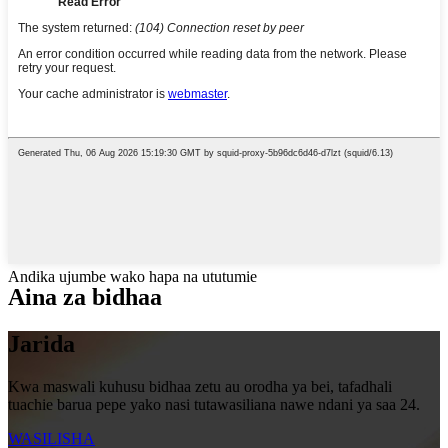
Andika ujumbe wako hapa na ututumie
Aina za bidhaa
Jarida
Kwa maswali kuhusu bidhaa zetu au orodha ya bei, tafadhali
tuachie barua pepe yako nasi tutawasiliana nawe ndani ya saa 24.
WASILISHA