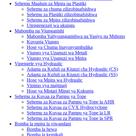
Sehemu Maalum za Mpira na Plastiki
Sehemu za chuma zilizobinafsishwa
Sehemu za Plastiki zilizobinafsishwa
Sehemu za Mpira zilizobinafsishwa
Utengenezaji wa ukungu
Mabomba na Viunganishi
Mabomba Yaliyounganishwa na Yasiyo na Mshono
Kuvunja Viungo
Hose ya Chuma Inayonyumbulika
Viungo vya Upanuzi wa Metali
Viungo vya Upanuzi wa Mpira
Vipengele vya Hydraulic
Adapta za Kufuli za Kiunzi cha Hydraulic (CS)
Adapta za Kufuli za Kiunzi cha Hydraulic (SS)
Hose ya Mpira wa Hydraulic
Vipimo vya majimaji
Hose ya Mistari Mingi ya Kukunja
Sehemu za Kuvaa za Pampu ya Tope
Sehemu za Kuvaa za Pampu ya Tope la AHR
Sehemu za Kuvaa za CVX Hydrocyclone
Sehemu za Kuvaa za Pampu ya Tope la LR
Sehemu za Kuvaa za Pampu ya Tope la SPR
Bomba la mpira la viwandani
Bomba la hewa
Bomba la kemikali