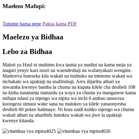
Maelezo Mafupi:
Tutumie barua pepe
Pakua kama PDF
Maelezo ya Bidhaa
Lebo za Bidhaa
Malori ya Haul ni muhimu kwa tasnia ya madini na kama moja ya
magari yenye kazi nzuri na waendeshaji na wafanyakazi wengine.
Madereva huteseka kila wakati na mshtuko na mtetemo wakati wa
mchakato wa upakiaji na usafirishaji. Arex ilijaribu athari ya
mwamba kwenye bamba la chuma na kupata kilele cha desibeli 108
na kisha tunatumia matundu ya waya ya chuma ya manganese kama
mifupa ndani ya mjengo wa mpira wa inchi 6 ambao unaweza
kuongeza uimara wake sana na matokeo ya kilele yanaonyesha
desibeli 60 pekee hatimaye. Ni bora zaidi kuliko mjengo wa chuma
wakati athari na uharibifu hutokea wakati wa jiwe la upakiaji
kwenye kitanda.