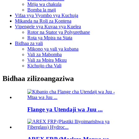
Mrija wa chakula
Bomba la maji
Vifaa vya Vyombo vya Kuchuja
Mikanda na Roli za Kontena
Vipengele vya Kuvaa vya Kuelea
Rotor na Stator ya Polyurethane
Rota ya Mpira na Stata
Bidhaa za vali
Mikono ya vali ya kubana
Vali za Mabomba
Vali za Mpira Mkuu
Kichujio cha Vali
Bidhaa zilizoangaziwa
Flange ya Utendaji wa Juu ...