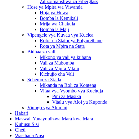
Zilizoimarishwa za Fiberglass
Hose ya Mpira wa Viwanda
Hoja ya Hewa
Bomba la Kemikali
Mrija wa Chakula
Bomba la Maji
Vipengele vya Kuvaa vya Kuelea
Rotor na Stator ya Polyurethane
Rota ya Mpira na Stata
Bidhaa za vali
Mikono ya vali ya kubana
Vali za Mabomba
Vali za Mpira Mkuu
Kichujio cha Vali
Sehemu za Ziada
Mikanda na Roli za Kontena
Vifaa vya Vyombo vya Kuchuja
Pini za Masika
Vitalu vya Aloi ya Kuponda
Viungo vya Alumini
Habari
Maswali Yanayoulizwa Mara kwa Mara
Kuhusu Sisi
Cheti
Wasiliana Nasi