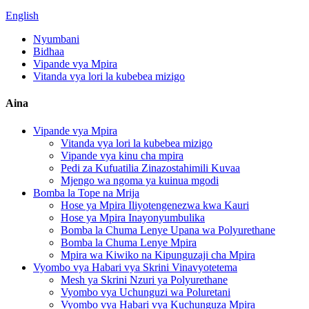
English
Nyumbani
Bidhaa
Vipande vya Mpira
Vitanda vya lori la kubebea mizigo
Aina
Vipande vya Mpira
Vitanda vya lori la kubebea mizigo
Vipande vya kinu cha mpira
Pedi za Kufuatilia Zinazostahimili Kuvaa
Mjengo wa ngoma ya kuinua mgodi
Bomba la Tope na Mrija
Hose ya Mpira Iliyotengenezwa kwa Kauri
Hose ya Mpira Inayonyumbulika
Bomba la Chuma Lenye Upana wa Polyurethane
Bomba la Chuma Lenye Mpira
Mpira wa Kiwiko na Kipunguzaji cha Mpira
Vyombo vya Habari vya Skrini Vinavyotetema
Mesh ya Skrini Nzuri ya Polyurethane
Vyombo vya Uchunguzi wa Poluretani
Vyombo vya Habari vya Kuchunguza Mpira