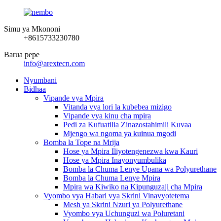
Simu ya Mkononi
+8615733230780
Barua pepe
info@arextecn.com
Nyumbani
Bidhaa
Vipande vya Mpira
Vitanda vya lori la kubebea mizigo
Vipande vya kinu cha mpira
Pedi za Kufuatilia Zinazostahimili Kuvaa
Mjengo wa ngoma ya kuinua mgodi
Bomba la Tope na Mrija
Hose ya Mpira Iliyotengenezwa kwa Kauri
Hose ya Mpira Inayonyumbulika
Bomba la Chuma Lenye Upana wa Polyurethane
Bomba la Chuma Lenye Mpira
Mpira wa Kiwiko na Kipunguzaji cha Mpira
Vyombo vya Habari vya Skrini Vinavyotetema
Mesh ya Skrini Nzuri ya Polyurethane
Vyombo vya Uchunguzi wa Poluretani