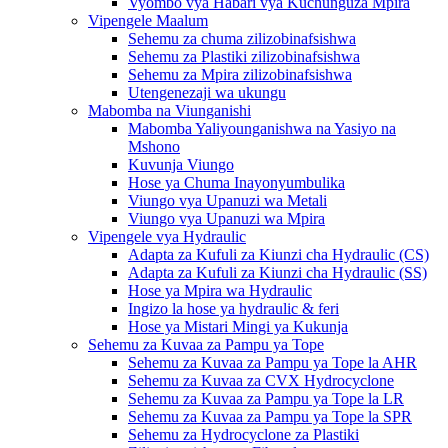
Vyombo vya Habari vya Kuchunguza Mpira
Vipengele Maalum
Sehemu za chuma zilizobinafsishwa
Sehemu za Plastiki zilizobinafsishwa
Sehemu za Mpira zilizobinafsishwa
Utengenezaji wa ukungu
Mabomba na Viunganishi
Mabomba Yaliyounganishwa na Yasiyo na
Mshono
Kuvunja Viungo
Hose ya Chuma Inayonyumbulika
Viungo vya Upanuzi wa Metali
Viungo vya Upanuzi wa Mpira
Vipengele vya Hydraulic
Adapta za Kufuli za Kiunzi cha Hydraulic (CS)
Adapta za Kufuli za Kiunzi cha Hydraulic (SS)
Hose ya Mpira wa Hydraulic
Ingizo la hose ya hydraulic & feri
Hose ya Mistari Mingi ya Kukunja
Sehemu za Kuvaa za Pampu ya Tope
Sehemu za Kuvaa za Pampu ya Tope la AHR
Sehemu za Kuvaa za CVX Hydrocyclone
Sehemu za Kuvaa za Pampu ya Tope la LR
Sehemu za Kuvaa za Pampu ya Tope la SPR
Sehemu za Hydrocyclone za Plastiki