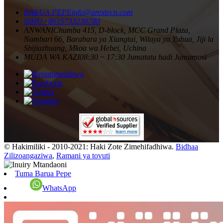
BARUA PEPE
info@arextecn.com
SIMU
+8615733230780
ANWANI
Chumba 415, D-block, MCC Grand Plaza,
Nambari 66, Barabara ya Xiangtai, Wilaya ya Yuhua, Jiji la
Shijiazhuang, Mkoa wa Hebei, Uchina
MUDA WA KAZI
08:30 ~ 17:30 Jumatatu hadi Jumamosi
© Hakimiliki - 2010-2021: Haki Zote Zimehifadhiwa.
Bidhaa
Zilizoangaziwa
,
Ramani ya tovuti
Tuma Barua Pepe
WhatsApp